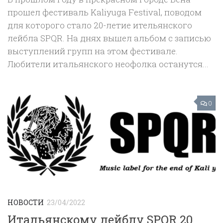
прошел фестиваль Kaliyuga Festival, поводом
для которого стало 20-летие ительянского
лейбла SPQR. На днях вышел альбом с записью
выступлений групп на этом фестивале.
Любители итальянского неофолка останутся...
0
НОВОСТИ
23/04/2022
Итальянскому лейблу SPQR 20