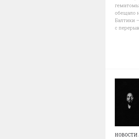
гематомы
обещало 
Балтики —
с перерыва
НОВОСТИ