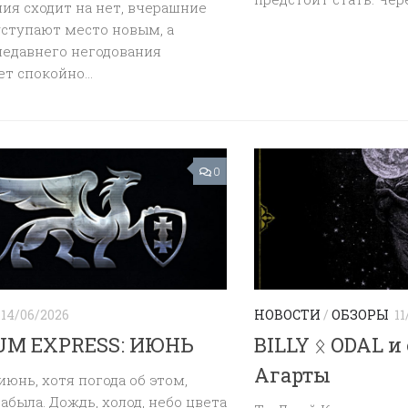
ия сходит на нет, вчерашние
уступают место новым, а
недавнего негодования
т спокойно...
0
14/06/2026
НОВОСТИ
/
ОБЗОРЫ
11
UM EXPRESS: ИЮНЬ
BILLY ᛟ ODAL и
Агарты
июнь, хотя погода об этом,
забыла. Дождь, холод, небо цвета