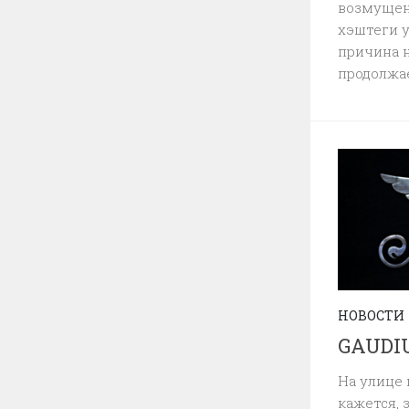
возмущен
хэштеги 
причина 
продолжае
НОВОСТИ
GAUDI
На улице 
кажется, 