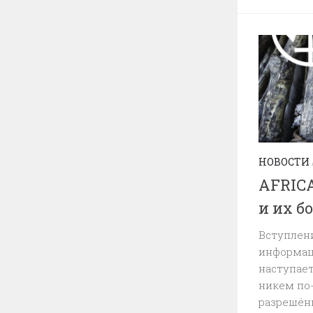
НОВОСТИ
AFRIC
и их б
Вступлен
информац
наступает
никем по
разрешён