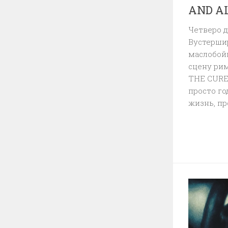
AND A
Четверо д
Вустерши
маслобойн
сцену рим
THE CURE
просто го
жизнь, пр