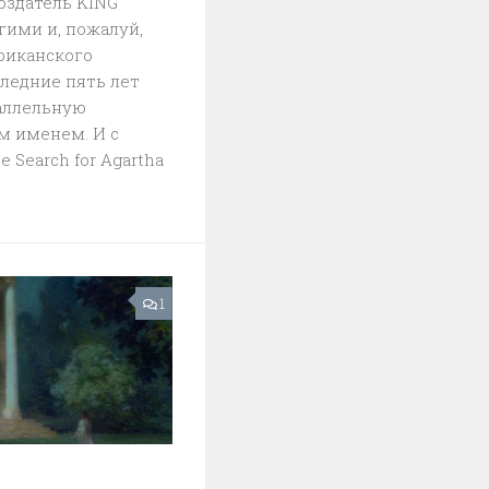
оздатель KING
ими и, пожалуй,
риканского
следние пять лет
аллельную
м именем. И с
 Search for Agartha
1