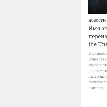
НОВОСТИ
Имя зв
переиз
the Un
В финском
Существу
«косолапы
леса», — 
настоящи
считалось
призвать..