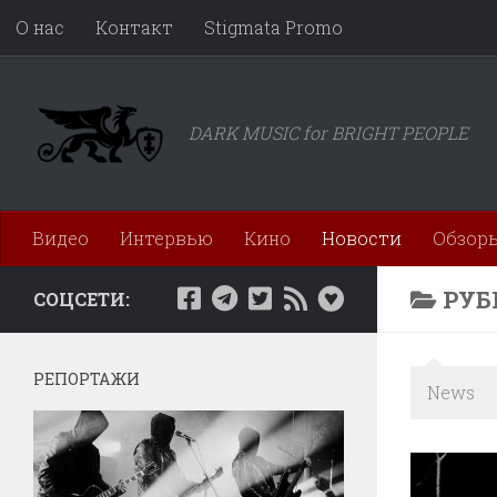
О нас
Контакт
Stigmata Promo
Перейти к содержимому
DARK MUSIC for BRIGHT PEOPLE
Видео
Интервью
Кино
Новости
Обзор
РУБ
СОЦСЕТИ:
РЕПОРТАЖИ
News