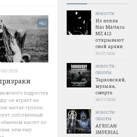
НОВОСТИ
Из пепла
2
Nár Máttaru:
MZ.412
открывают
свой архив
31/07/2026
НОВОСТИ
/
/06/2026
ОБЗОРЫ
Тарковский,
 призраки
музыка,
смерть
рвежского подростка
26/07/2026
оду: он играет на
лэк-метал-группе,
НОВОСТИ
/
рует собственный
ОБЗОРЫ
 обменом кассет по
AFRICAN
евая, кем ему
IMPERIAL
...