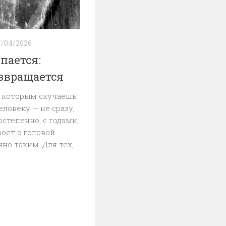
7/04/2026
пается:
звращается
о которым скучаешь
еловеку — не сразу,
остепенно, с годами,
оет с головой.
о таким. Для тех,