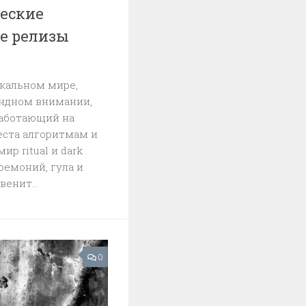
еские
е релизы
кальном мире,
ундном внимании,
работающий на
еста алгоритмам и
ир ritual и dark
ремоний, гула и
енит...
0