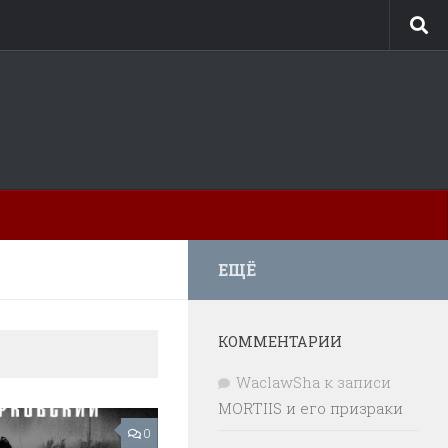
ЕЩЁ
КОММЕНТАРИИ
WaclawSha
к записи
MORTIIS и его призраки
0