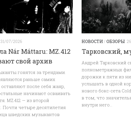
31/07/2026
НОВОСТИ
/
ОБЗОРЫ
2
ла Nár Máttaru: MZ.412
Тарковский, м
ают свой архив
Андрей Тарковский с
полнометражных фил
канты гонятся за трендами.
дорожки к пяти из н
оявляются раньше самих
услышать в одной ко
 оставляют после себя жанр,
нового бокс-сета Col
остальные начинают осваивать
в том, что значитель
тя. MZ.412 — из второй
внутри него...
. Почти четыре десятилетия
оица шведских музыкантов