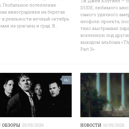
Ти-Джей Коугилл — с
. Глобальное потепление
DUDE, любимого мног
нам виноградники на берегах
самого удачного аме
 в реальности вечный октябрь
неофолк-проекта, по
ми на ураганы и град. В...
тихо выстраивал пар
вселенную под други
выходом альбома «The
Part 3»...
1
/
ОБЗОРЫ
25/05/2026
НОВОСТИ
10/05/2026