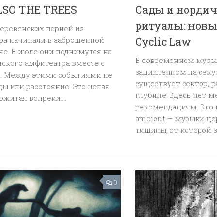
LSO THE TREES
Сады и нордич
ритуалы: новы
еревенских парней из
Cyclic Law
ра начинали в заброшенной
е. В июле они поднимутся на
В современном музы
ского амфитеатра вместе с
зацикленном на сек
. Между этими событиями не
существует сектор, 
ды или расстояние. Это целая
глубине. Здесь нет м
ожитая вопреки....
рекомендациям. Это м
ambient — музыки це
тишины, от которой зв
0