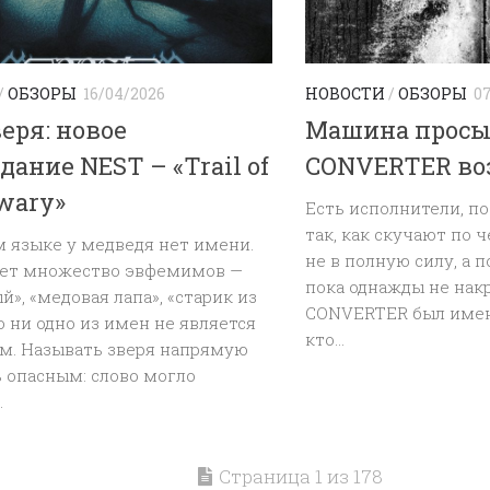
/
ОБЗОРЫ
16/04/2026
НОВОСТИ
/
ОБЗОРЫ
0
еря: новое
Машина просы
дание NEST – «Trail of
CONVERTER во
wary»
Есть исполнители, п
так, как скучают по ч
 языке у медведя нет имени.
не в полную силу, а п
ет множество эвфемимов —
пока однажды не накр
й», «медовая лапа», «старик из
CONVERTER был именн
но ни одно из имен не является
кто...
м. Называть зверя напрямую
 опасным: слово могло
.
Страница 1 из 178