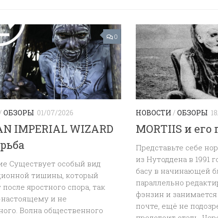
0
/
ОБЗОРЫ
01/07/2026
НОВОСТИ
/
ОБЗОРЫ
18
AN IMPERIAL WIZARD
MORTIIS и его
орьба
Представьте себе но
из Нутоддена в 1991 г
ие Существует особый вид
басу в начинающей б
ионной тишины, который
параллельно редакти
 после яростного спора, так
фэнзин и занимается
-настоящему и не
почте, ещё не подозр
ного. Волна общественного
предстоит стать. Через