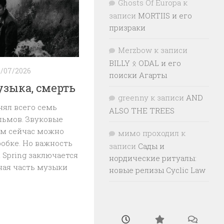
Ghosts Of Europa
к
записи
MORTIIS и его
призраки
Merzbow
к записи
BILLY ᛟ ODAL и его
6/07/2026
поиски Агарты
узыка, смерть
greenny
к записи
AND
нял всего семь
ALSO THE TREES
ьмов. Звуковые
им сейчас можно
мимо проходил
к
робке. Но важность
записи
Сады и
d Spring заключается
нордические ритуалы:
ная часть музыки
новые релизы Cyclic Law