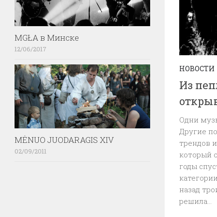
MGŁA в Минске
12/06/2017
НОВОСТИ
Из пеп
открыв
Одни музы
Другие п
MĖNUO JUODARAGIS XIV
трендов и
02/09/2011
который 
годы спус
категории
назад тр
решила...