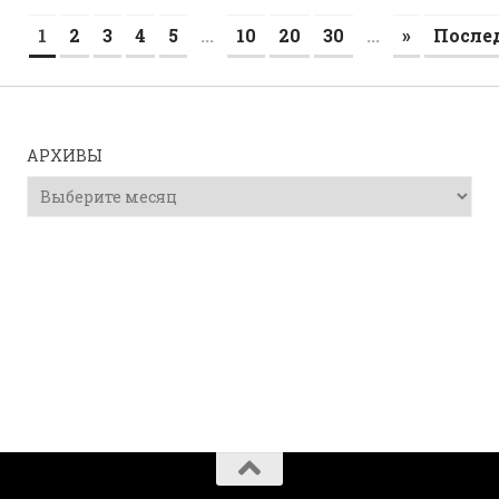
1
2
3
4
5
...
10
20
30
...
»
После
АРХИВЫ
Архивы