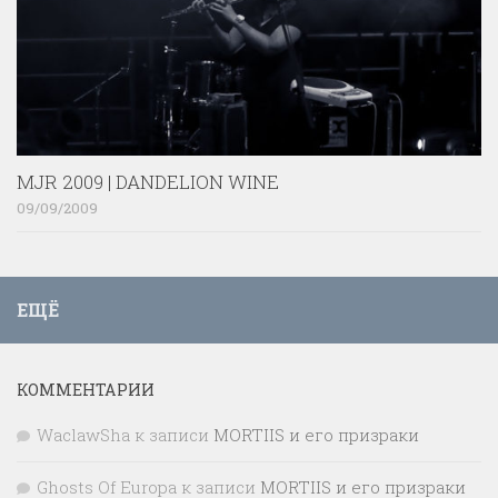
MJR 2009 | DANDELION WINE
09/09/2009
ЕЩЁ
КОММЕНТАРИИ
WaclawSha
к записи
MORTIIS и его призраки
Ghosts Of Europa
к записи
MORTIIS и его призраки