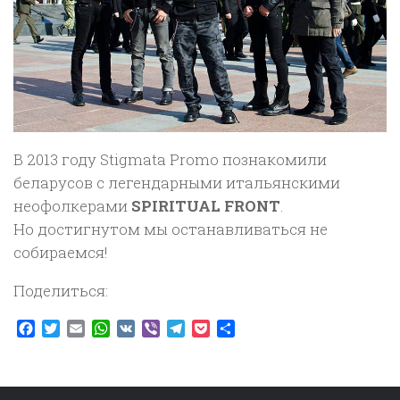
В 2013 году Stigmata Promo познакомили
беларусов с легендарными итальянскими
неофолкерами
SPIRITUAL FRONT
.
Но достигнутом мы останавливаться не
собираемся!
Поделиться:
Facebook
Twitter
Email
WhatsApp
VK
Viber
Telegram
Pocket
Отправить