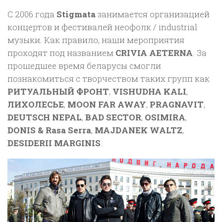
C 2006 года
Stigmata
занимается организацией
концертов и фестивалей неофолк / industrial
музыки. Как правило, наши мероприятия
проходят под названием
CRIVIA AETERNA
. За
прошедшее время беларусы смогли
познакомиться с творчеством таких групп как
РИТУАЛЬНЫЙ ФРОНТ
,
VISHUDHA KALI
,
ЛИХОЛЕСЬЕ
,
MOON FAR AWAY
,
PRAGNAVIT
,
DEUTSCH NEPAL
,
BAD SECTOR
,
OSIMIRA
,
DONIS & Rasa Serra
,
MAJDANEK WALTZ
,
DESIDERII MARGINIS
.