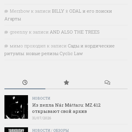
Merzbow
к записи
BILLY ᛟ ODAL и его поиски
Агарты
greenny
к записи
AND ALSO THE TREES
мимо проходил
к записи
Сады и нордические
ритуалы: новые релизы Cyclic Law
НОВОСТИ
Из пепла Nár Máttaru: MZ.412
открывают свой архив
31/07/2026
НОВОСТИ
/
ОБЗОРЫ