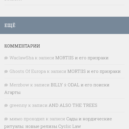
ЕЩЁ
КОММЕНТАРИИ
WaclawSha
к записи
MORTIIS и его призраки
Ghosts Of Europa
к записи
MORTIIS и его призраки
Merzbow
к записи
BILLY ᛟ ODAL и его поиски
Агарты
greenny
к записи
AND ALSO THE TREES
мимо проходил
к записи
Сады и нордические
ритуалы: новые релизы Cyclic Law