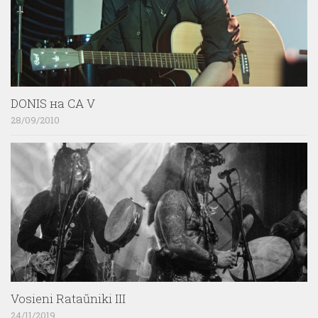
DONIS на CA V
28/09/2010
Vosieni Rataŭniki III
24/11/2019