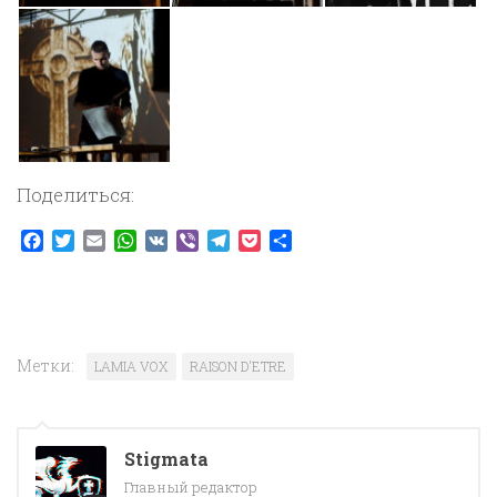
Поделиться:
Facebook
Twitter
Email
WhatsApp
VK
Viber
Telegram
Pocket
Отправить
Метки:
LAMIA VOX
RAISON D'ETRE
Stigmata
Главный редактор