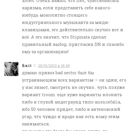
хотел. Очень важно, что пел, чувствовалась
харизма, если представить себе какого-
нибудь монолитно стоящего
индустриального музыканта за миди-
клавишами, это действительно скучно вот и
всё. А это значит, что Stigmata сделал
правильный выбор, пригласив DN и спасибо
ему за организацию!
fixit
25/01/2012 в 18:45
думаю привоз bad sector был бы
устраивающим всех вариантом — он один, его
у нас знают, смотреть не скучно.. чуть похуже
вариант troum. еще хуже варианты клонить
либо в глухой андеграунд типо anencefalia,
ибо 50 человек придет, либо в антеновский
угар, что чуждо и вроде как есть кому этим
заниматься..