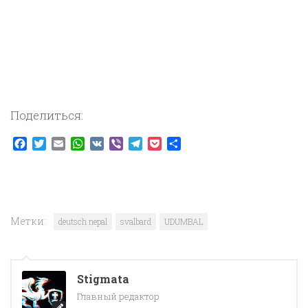
Поделиться:
Facebook
Twitter
Email
WhatsApp
VK
Viber
Telegram
Pocket
Отправить
Метки:
deutsch nepal
svalbard
UDUMBAL
Stigmata
Главный редактор