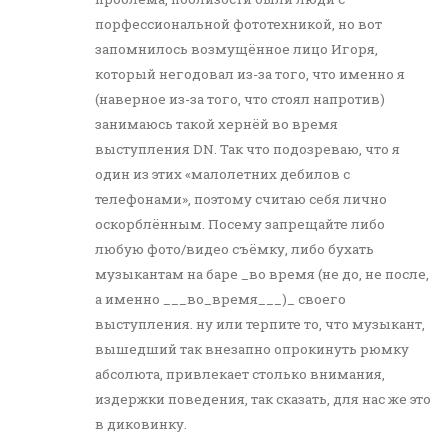
порфессиональной фототехникой, но вот
запомнилось возмущённое лицо Игоря,
который негодовал из-за того, что именно я
(наверное из-за того, что стоял напротив)
занимаюсь такой хернёй во время
выступления DN. Так что подозреваю, что я
один из этих «малолетних дебилов с
телефонами», поэтому считаю себя лично
оскорблённым. Посему запрещайте либо
любую фото/видео съёмку, либо бухать
музыкантам на баре _во время (не до, не после,
а именно ___во_время___)_ своего
выступления. ну или терпите то, что музыкант,
вышедший так внезапно опрокинуть рюмку
абсолюта, привлекает столько внимания,
издержки поведения, так сказать, для нас же это
в диковинку.