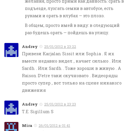
желания, просто прими как данность: срать в
подъезде, лузгать семки в автобусе, есть
руками и орать в клубах — это плохо.
В общем, просто имей в виду: в следующий
раз будешь орать — пойдешь на улицу.
Andrey
25/01/2012 в 23:22
Привези Karjalan Sissit или Sophia . Я их
вместе недавно видел , качает сильно . Или
Sardh . Или Sardh . Тоже хороши в живую . А
Raison D’etre таки скучновато . Видеоряды
просто супер , вот только на сцене никакого
движения
Andrey
25/01/2012 в 23:23
Т.Е. Sigillum S
Mira
26/01/2012 в 01:41