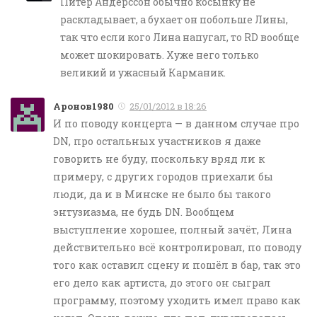
Питер Андерссон обычно косынку не
раскладывает, а бухает он побольше Лины,
так что если кого Лина напугал, то RD вообще
может шокировать. Хуже него только
великий и ужасный Карманик.
Aронов1980
25/01/2012 в 18:26
И по поводу концерта — в данном случае про
DN, про остальных участников я даже
говорить не буду, поскольку вряд ли к
примеру, с других городов приехали бы
люди, да и в Минске не было бы такого
энтузиазма, не будь DN. Вообщем
выступление хорошее, полный зачёт, Лина
действительно всё контролировал, по поводу
того как оставил сцену и пошёл в бар, так это
его дело как артиста, до этого он сыграл
программу, поэтому уходить имел право как