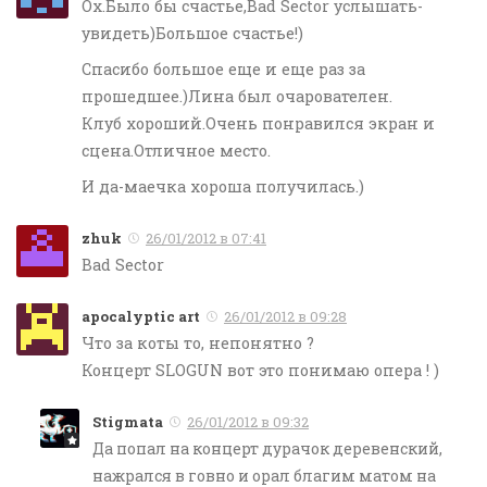
Ох.Было бы счастье,Bad Sector услышать-
увидеть)Большое счастье!)
Спасибо большое еще и еще раз за
прошедшее.)Лина был очарователен.
Клуб хороший.Очень понравился экран и
сцена.Отличное место.
И да-маечка хороша получилась.)
zhuk
26/01/2012 в 07:41
Bad Sector
apocalyptic art
26/01/2012 в 09:28
Что за коты то, непонятно ?
Концерт SLOGUN вот это понимаю опера ! )
Stigmata
26/01/2012 в 09:32
Да попал на концерт дурачок деревенский,
нажрался в говно и орал благим матом на