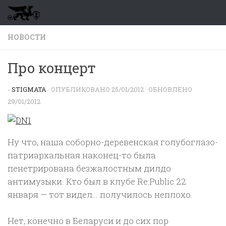
Перейти к содержимому
НОВОСТИ
Про концерт
-
STIGMATA
· ОПУБЛИКОВАНО
25/01/2012
· ОБНОВЛЕНО
29/01/2012
Ну что, наша соборно-деревенская голубоглазо-
патриархальная наконец-то была
пенетрирована безжалостным дилдо
антимузыки. Кто был в клубе Re:Public 22
января — тот видел… получилось неплохо.
Нет, конечно в Беларуси и до сих пор