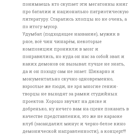
понимаешь кто скупает эти мегатонны книг
про баталии и национально патриотическую
литературу. Старались хлопцы но не очень, а
по итогу-мусор.
Удумбал (подходящее название), мужик в
рясе, всё чин чинарём, некоторые
композиции проникли в мозг и
понравились, но куда он нас за собой звал и
каких демонов он вызывал лучше не знать,
да и он походу сам не знает. Шикарно и
монументально скучно одновременно,
взрослые же люди, не зря многие гении-
творцы не выходят за рамки студийных
проектов. Хорошо звучит на диске и
добренько, ну нечего вам на сцене показать в
качестве представления, это же не караоке
клуб (засандалил минус и черно-белое кино
демонической направленности), а концерт!!!