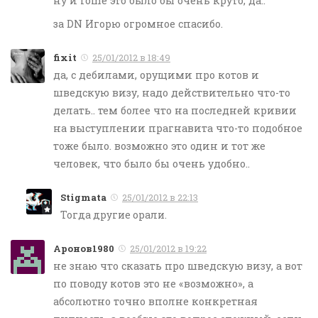
ну и rome это было бы очень круто, да..
за DN Игорю огромное спасибо.
fixit
25/01/2012 в 18:49
да, с дебилами, орущими про котов и
шведскую визу, надо действительно что-то
делать.. тем более что на последней кривии
на выступлении прагнавита что-то подобное
тоже было. возможно это один и тот же
человек, что было бы очень удобно..
Stigmata
25/01/2012 в 22:13
Тогда другие орали.
Aронов1980
25/01/2012 в 19:22
не знаю что сказать про шведскую визу, а вот
по поводу котов это не «возможно», а
абсолютно точно вполне конкретная