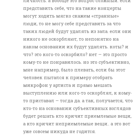
личность. а вообще это вопрос сложный. если
представить себе, что на такие концерты
могут ходить мягко скажем «странные»
люди, то не могу себе представить за что
таких людей будут удалять из зала. если они
никого не оскорбляют, то непонятно на
каком основании их будут удалять. коты? и
что? это кого-то оскорбило? нет — это просто
кому-то не понравилось. но это субъективно,
мне например, было плевать, если бы этот
человек пытался к примеру отобрать
микрофон у артиста и прямо мешать
выступлению или кого-то оскорблял, к кому-
то приставал — тогда да. а так, получается, что
кто-то на основании субъективных взглядов
будет решать кто кричит приемлемые вещи,
а кто кричит неприемлемые вещи.. а это вот
уже совсем никуда не годится.