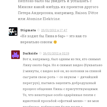
Неплохо было бы увидеть и услышать с
Минске какой-нибудь их проектов другого
Петера Андерссона, например, Raison D’être
или Atomine Elektrine.
Stigmata
25/01/2012 в 17:47
«Не ходил бы Лина в бар» — это как-то
нереально совсем
Darkside
26/01/2012 в 02:19
Вот я, например, был одним из тех, кто снимал
Лину около бара. Но я снимал видео (буквально
2 минуты, с видео всё ок, но колонки за спиной
сыграли свою роль — со звуком — дичайший
перегруз), пытаясь зацепить добродушный
процесс общения Лины с присутствующими.
То, что некоторые особо одарённые лезли с
идиотской просьбой «сфоткай меня» — не моя
проблема, поблизости были люди с