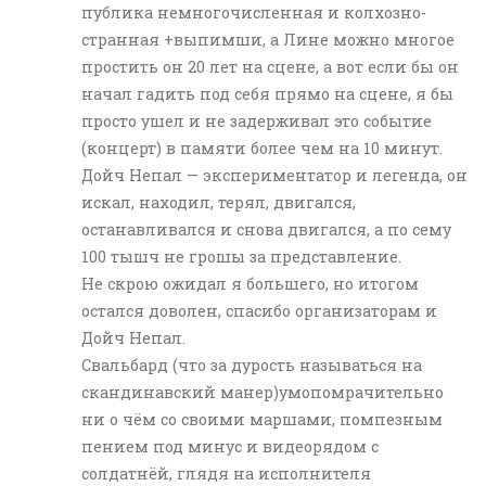
публика немногочисленная и колхозно-
странная +выпимши, а Лине можно многое
простить он 20 лет на сцене, а вот если бы он
начал гадить под себя прямо на сцене, я бы
просто ушел и не задерживал это событие
(концерт) в памяти более чем на 10 минут.
Дойч Непал — экспериментатор и легенда, он
искал, находил, терял, двигался,
останавливался и снова двигался, а по сему
100 тышч не грошы за представление.
Не скрою ожидал я большего, но итогом
остался доволен, спасибо организаторам и
Дойч Непал.
Свальбард (что за дурость называться на
скандинавский манер)умопомрачительно
ни о чём со своими маршами, помпезным
пением под минус и видеорядом с
солдатнёй, глядя на исполнителя