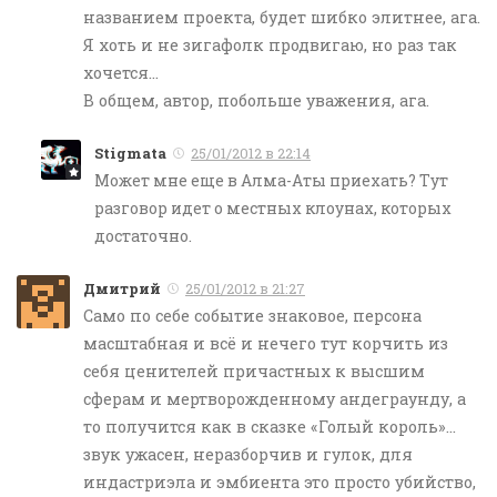
названием проекта, будет шибко элитнее, ага.
Я хоть и не зигафолк продвигаю, но раз так
хочется…
В общем, автор, побольше уважения, ага.
Stigmata
25/01/2012 в 22:14
Может мне еще в Алма-Аты приехать? Тут
разговор идет о местных клоунах, которых
достаточно.
Дмитрий
25/01/2012 в 21:27
Само по себе событие знаковое, персона
масштабная и всё и нечего тут корчить из
себя ценителей причастных к высшим
сферам и мертворожденному андеграунду, а
то получится как в сказке «Голый король»…
звук ужасен, неразборчив и гулок, для
индастриэла и эмбиента это просто убийство,