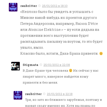
raubritter
25/01/2012 в 18:10
«Неплохо было бы увидеть и услышать с
Минске какой-нибудь их проектов другого
Петера Андерссона, например, Raison D’être
или Atomine Elektrine.» — ну если дядька на
протяжении всего выступления будет
раскладывать пасынку за ноутом, то это будет
уныло, имхо.
Классно было, кстати, Даха-Браха привезти.
Stigmata
25/01/2012 в 22:08
В Дахе-Брахе три человека
Их сейчас у нас
пиарят много, наверное найдется кому
привезти и без меня.
raubritter
25/01/2012 в 22:18
Три, но зато из ближнего зарубежья, поэтому и
назвал сходу именно их. Хотя вы правы по