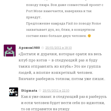
поводу пиара. Вон даже совместный проект с
Port Mone намечается, наверняка и так
приедут..
Предложение камрада Fixit по поводу Rome
захватывает дух, но, блин, в концертном
составе явно больше двух человек.
Aронов1980
25/01/2012 в 18:10
«Достали и дурачки, которые орали на весь
клуб про котов – в следующий раз я буду
таких отправлять из клуба.» Это не группа
людей, а вполне конкретный человек.
Вначале разберись толком, потом уже пиши..
Stigmata
25/01/2012 в 22:10
Как я уже сказал: в следующий раз я разберусь
и если человек будет вести себя по-идиотски,
то он отправится на улицу.