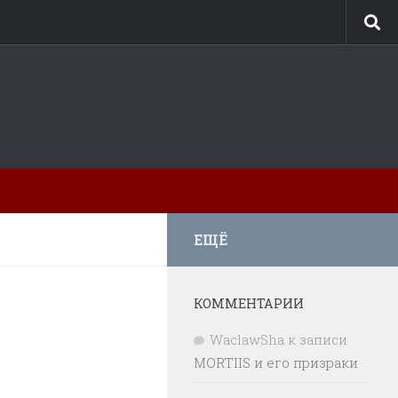
ЕЩЁ
КОММЕНТАРИИ
WaclawSha
к записи
MORTIIS и его призраки