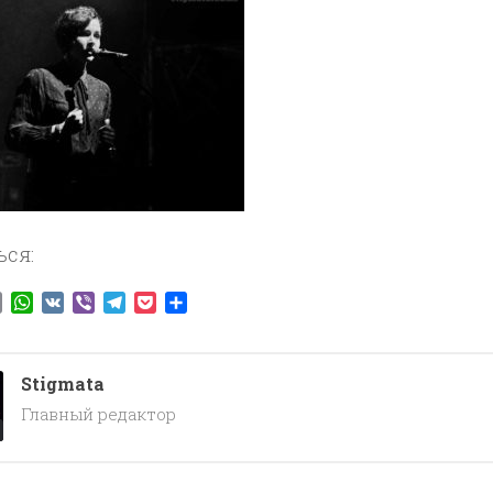
ься:
ook
tter
Email
WhatsApp
VK
Viber
Telegram
Pocket
Отправить
Stigmata
Главный редактор