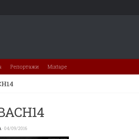
ы
Репортажи
Mixtape
CH14
BACH14
A
·
04/09/2016