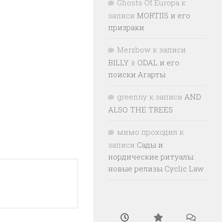
Ghosts Of Europa
к
записи
MORTIIS и его
призраки
Merzbow
к записи
BILLY ᛟ ODAL и его
поиски Агарты
greenny
к записи
AND
ALSO THE TREES
мимо проходил
к
записи
Сады и
нордические ритуалы:
новые релизы Cyclic Law