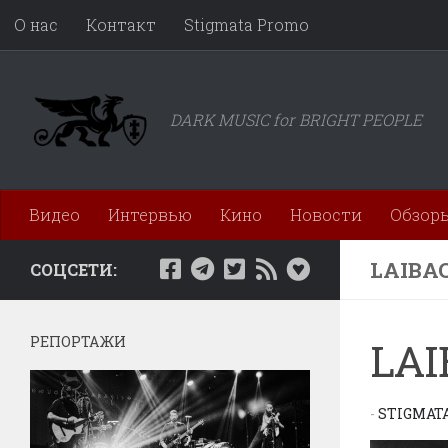
О нас
Контакт
Stigmata Promo
Перейти к содержимому
DARK MUSIC for BRIGHT PEOPLE
Видео
Интервью
Кино
Новости
Обзор
LAIBA
СОЦСЕТИ:
РЕПОРТАЖИ
LAI
-
STIGMAT