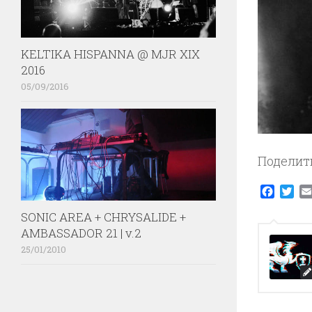
KELTIKA HISPANNA @ MJR XIX
2016
05/09/2016
Поделит
Faceb
Twi
SONIC AREA + CHRYSALIDE +
AMBASSADOR 21 | v.2
25/01/2010