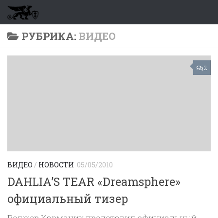
Перейти к содержимому
РУБРИКА:
ВИДЕО
2
ВИДЕО
/
НОВОСТИ
05/05/2010
DAHLIA’S TEAR «Dreamsphere»
официальный тизер
Роджер Карманик представил официальный