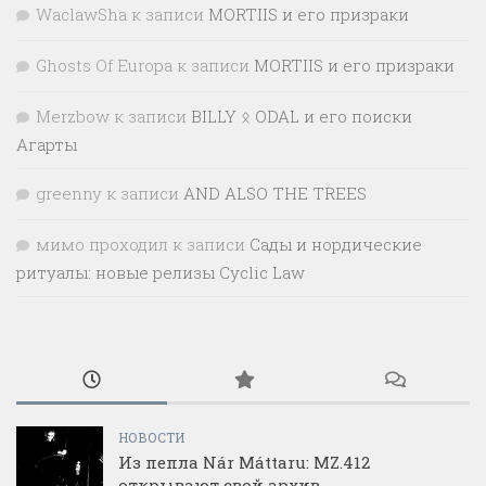
WaclawSha
к записи
MORTIIS и его призраки
Ghosts Of Europa
к записи
MORTIIS и его призраки
Merzbow
к записи
BILLY ᛟ ODAL и его поиски
Агарты
greenny
к записи
AND ALSO THE TREES
мимо проходил
к записи
Сады и нордические
ритуалы: новые релизы Cyclic Law
НОВОСТИ
Из пепла Nár Máttaru: MZ.412
открывают свой архив