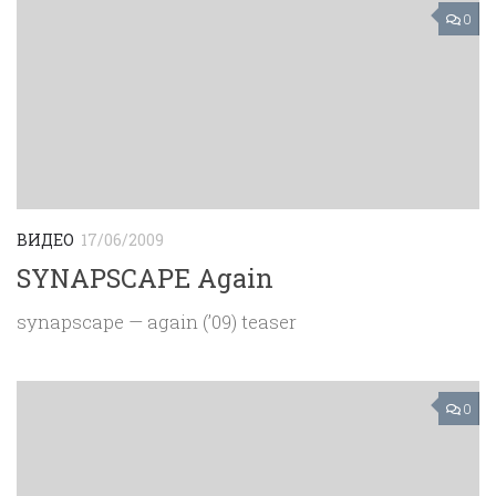
0
ВИДЕО
17/06/2009
SYNAPSCAPE Again
synapscape — again (’09) teaser
0