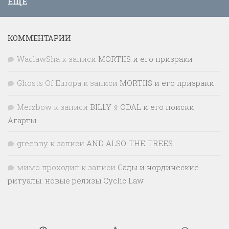
ЕЩЁ
КОММЕНТАРИИ
WaclawSha
к записи
MORTIIS и его призраки
Ghosts Of Europa
к записи
MORTIIS и его призраки
Merzbow
к записи
BILLY ᛟ ODAL и его поиски
Агарты
greenny
к записи
AND ALSO THE TREES
мимо проходил
к записи
Сады и нордические
ритуалы: новые релизы Cyclic Law