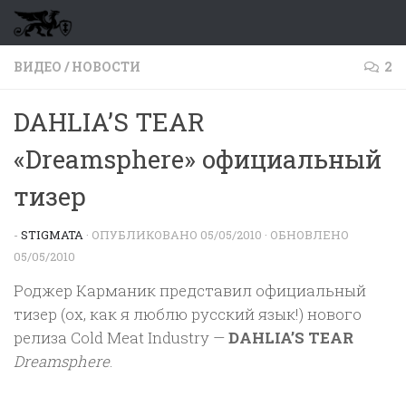
Перейти к содержимому
ВИДЕО
/
НОВОСТИ
2
DAHLIA’S TEAR
«Dreamsphere» официальный
тизер
-
STIGMATA
· ОПУБЛИКОВАНО
05/05/2010
· ОБНОВЛЕНО
05/05/2010
Роджер Карманик представил официальный
тизер (ох, как я люблю русский язык!) нового
релиза Cold Meat Industry —
DAHLIA’S TEAR
Dreamsphere
.