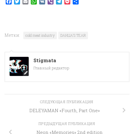
Facebook
Twitter
Email
WhatsApp
VK
Viber
Telegram
Pocket
Отправить
Метки:
cold meat industry
DAHLIA'S TEAR
Stigmata
Главный редактор
СЛЕДУЮЩАЯ ПУБЛИКАЦИЯ
DELEYAMAN «Fourth, Part One»
ПРЕДЫДУЩАЯ ПУБЛИКАЦИЯ
Neon «Memories» 2nd edition