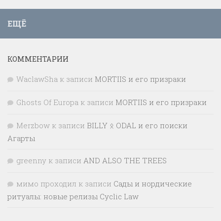
ЕЩЁ
КОММЕНТАРИИ
WaclawSha
к записи
MORTIIS и его призраки
Ghosts Of Europa
к записи
MORTIIS и его призраки
Merzbow
к записи
BILLY ᛟ ODAL и его поиски
Агарты
greenny
к записи
AND ALSO THE TREES
мимо проходил
к записи
Сады и нордические
ритуалы: новые релизы Cyclic Law