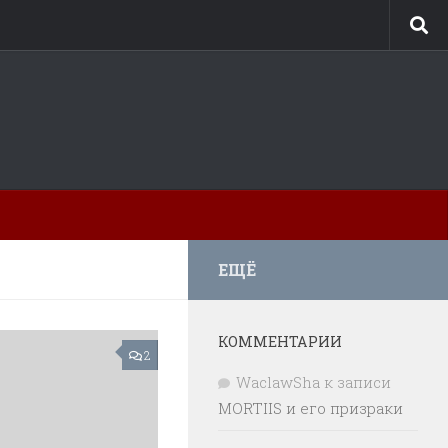
ЕЩЁ
КОММЕНТАРИИ
2
WaclawSha
к записи
MORTIIS и его призраки