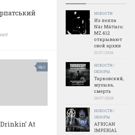
арпатський
НОВОСТИ
Из пепла
Nár Máttaru:
MZ.412
лип!
открывают
свой архив
31/07/2026
НОВОСТИ
/
0
ОБЗОРЫ
Тарковский,
музыка,
смерть
26/07/2026
НОВОСТИ
/
ОБЗОРЫ
Drinkin’ At
AFRICAN
IMPERIAL