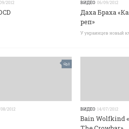
/09/2012
ВИДЕО
06/09/2012
DCD
Даха Браха «К
реп»
У украинцев новый к
8
/08/2012
ВИДЕО
14/07/2012
Bain Wolfkind «
The Crowbar»