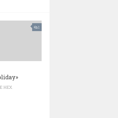
2
liday»
E HEX.