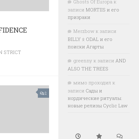
Ghosts Of Europa
к
записи
MORTIIS и его
призраки
FIDENCE
Merzbow
к записи
BILLY ᛟ ODAL и его
поиски Агарты
N STRICT
greenny
к записи
AND
ALSO THE TREES
мимо проходил
к
записи
Сады и
2
нордические ритуалы:
новые релизы Cyclic Law