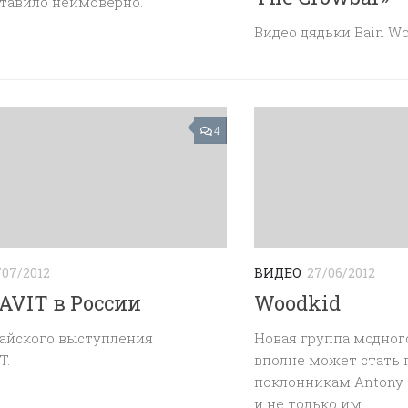
ставило неимоверно.
Видео дядьки Bain Wol
4
/07/2012
ВИДЕО
27/06/2012
VIT в России
Woodkid
тайского выступления
Новая группа модног
T.
вполне может стать 
поклонникам Antony a
и не только им.