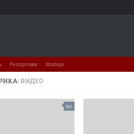
ы
Репортажи
Mixtape
РИКА:
ВИДЕО
4