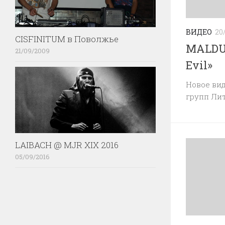
ВИДЕО
20
CISFINITUM в Поволжье
MALDUR
21/09/2009
Evil»
Новое вид
групп Ли
LAIBACH @ MJR XIX 2016
05/09/2016