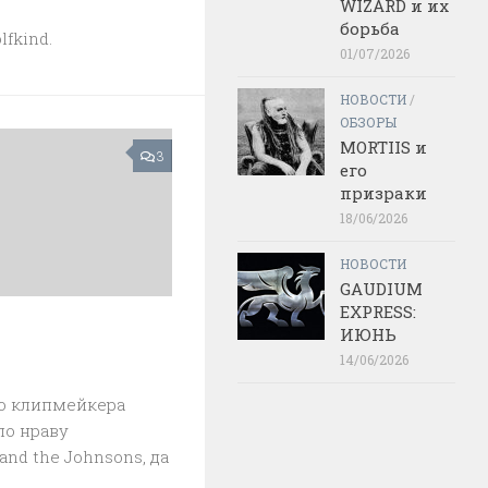
WIZARD и их
борьба
fkind.
01/07/2026
НОВОСТИ
/
ОБЗОРЫ
MORTIIS и
3
его
призраки
18/06/2026
НОВОСТИ
GAUDIUM
EXPRESS:
ИЮНЬ
14/06/2026
о клипмейкера
по нраву
nd the Johnsons, да