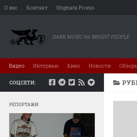
О нас
Контакт
Stigmata Promo
Перейти к содержимому
DARK MUSIC for BRIGHT PEOPLE
Видео
Интервью
Кино
Новости
Обзор
РУБ
СОЦСЕТИ:
РЕПОРТАЖИ