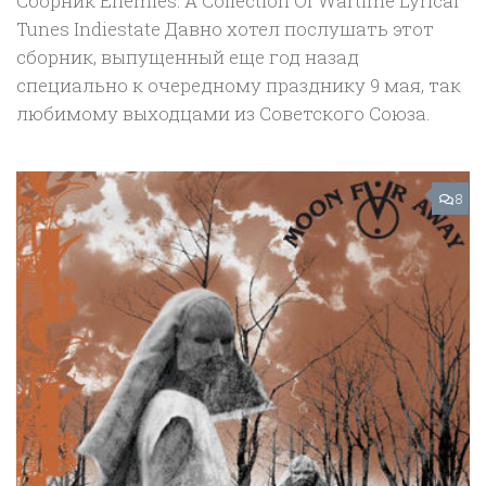
Сборник Enemies: A Collection Of Wartime Lyrical
Tunes Indiestate Давно хотел послушать этот
сборник, выпущенный еще год назад
специально к очередному празднику 9 мая, так
любимому выходцами из Советского Союза.
8