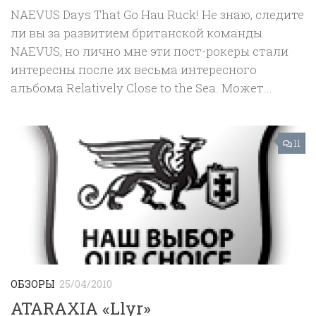
NAEVUS Days That Go Hau Ruck! Не знаю, следите
ли вы за развитием британской команды
NAEVUS, но лично мне эти пост-рокеры стали
интересны после их весьма интересного
альбома Relatively Close to the Sea. Может...
11
ОБЗОРЫ
25/04/2010
ATARAXIA «Llyr»