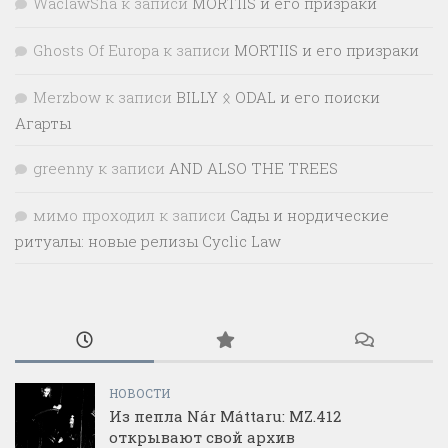
WaclawSha
к записи
MORTIIS и его призраки
Ghosts Of Europa
к записи
MORTIIS и его призраки
Merzbow
к записи
BILLY ᛟ ODAL и его поиски
Агарты
greenny
к записи
AND ALSO THE TREES
мимо проходил
к записи
Сады и нордические
ритуалы: новые релизы Cyclic Law
НОВОСТИ
Из пепла Nár Máttaru: MZ.412
открывают свой архив