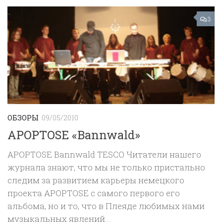
3
ОБЗОРЫ
09/05/2010
APOPTOSE «Bannwald»
APOPTOSE Bannwald TESCO Читатели нашего
журнала знают, что мы не только пристально
следим за развитием карьеры немецкого
проекта APOPTOSE с самого первого его
альбома, но и то, что в Плеяде любимых нами
музыкальных явлений...