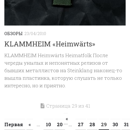
ОБЗОРЫ
23/04/2010
KLAMMHEIM «Heimwärts»
KLAMMHEIM Heimwärts Heimatfolk После
череды унылых и непонятных релизов от
бывших металлистов на Steinklang наконец-то
вышла пластинка, которую слушать не только
интересно, но и приятно.
Страница 29 из 41
«
Первая
«
...
10
20
...
27
28
29
30
31