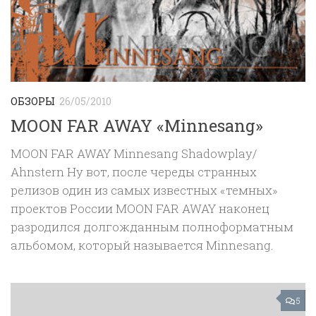
ОБЗОРЫ
26/05/2010
MOON FAR AWAY «Minnesang»
MOON FAR AWAY Minnesang Shadowplay/
Ahnstern Ну вот, после череды странных
релизов один из самых известных «темных»
проектов России MOON FAR AWAY наконец
разродился долгожданным полноформатным
альбомом, который называется Minnesang.
5