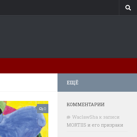
ЕЩЁ
КОММЕНТАРИИ
0
WaclawSha
к записи
MORTIIS и его призраки