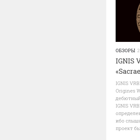
ОБЗОРЫ
2
IGNIS 
«Sacra
IGNIS VRB
Origines 
дебютный
IGNIS VRB
определен
ибо слыша
проект бы