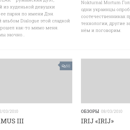
Nokturnal Mortum Гол
й из худенькой девушки
одни украинцы опроб
ее парня по имени Дэн.
соотечественниках 
альбом Dialogue этой сладкой
технологии, другие з
прошел как-то мимо меня.
нём и поговорим.
ы заочно...
50
2/03/2010
ОБЗОРЫ
08/03/2010
MUS III
IRIJ «IRIJ»