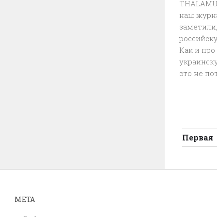
THALAMUS 
наш журна
заметили
российск
Как и про
украинск
это не пот
Первая
МЕТА