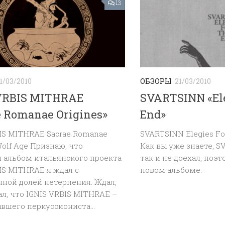
13
1/03/2010
ОБЗОРЫ
21/03/2010
VRBIS MITHRAE
SVARTSINN «Ele
e Romanae Origines»
End»
IS MITHRAE Sacrae Romanae
SVARTSINN Elegies Fo
Wolf Age Признаю, что
Как вы уже знаете, S
 альбом итальянского проекта
так и не доехал, поэ
IS MITHRAE я ждал с
новом альбоме.
ной долей нетерпения. Ждал,
л, что IGNIS VRBIS MITHRAE –
вшего перкуссиониста...