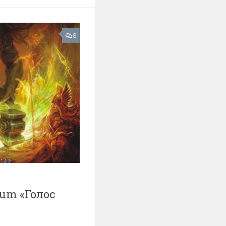
8
tum «Голос