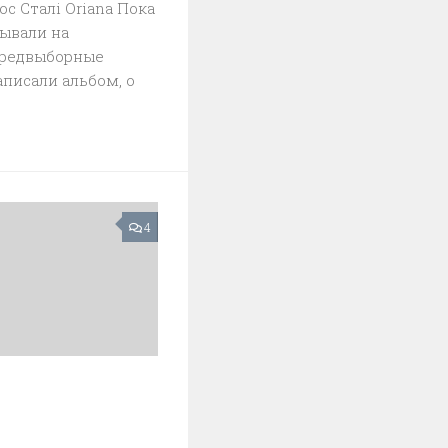
ос Сталi Oriana Пока
ывали на
предвыборные
аписали альбом, о
4