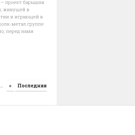
RIJ – проект барышни
, живущей в
атии и играющей в
фолк-метал группе
но, перед нами
...
»
Последняя