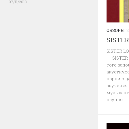
07/11/2013
ОБЗОРЫ
2
SISTER
SISTER L
SISTER L
того зап
акустиче
порцию ц
звучания.
музыканта
научно...