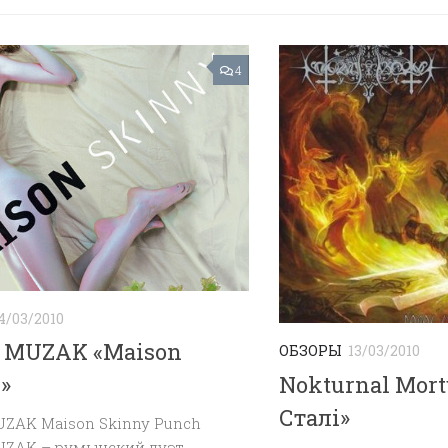
4
4/03/2010
 MUZAK «Maison
ОБЗОРЫ
13/03/2010
Nokturnal Mor
»
Сталi»
UZAK Maison Skinny Punch
UZAK – румынский дуэт,