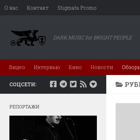
О нас
Контакт
Stigmata Promo
Перейти к содержимому
DARK MUSIC for BRIGHT PEOPLE
Видео
Интервью
Кино
Новости
Обзор
РУБ
СОЦСЕТИ:
РЕПОРТАЖИ