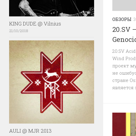
ОБЗОРЫ
3
KING DUDE @ Vilnius
20.SV 
21/10/2018
Genoci
20.SV Aci
Wind Pro
проект му
не ошибус
стране Os
является 
AULI @ MJR 2013