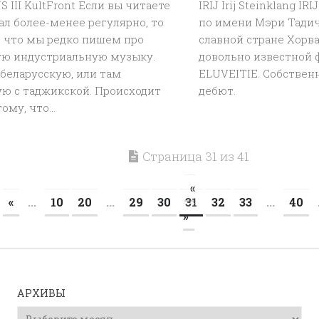
III KultFront Если вы читаете
IRIJ Irij Steinklang I
л более-менее регулярно, то
по имени Мэри Тадич
, что мы редко пишем про
славной стране Хорв
ую индустриальную музыку.
довольно известной 
 беларусскую, или там
ELUVEITIE. Собствен
ую с таджикской. Происходит
дебют.
ому, что...
Страница 31 из 41
«
«
...
10
20
...
29
30
31
32
33
...
40
»
АРХИВЫ
Архивы