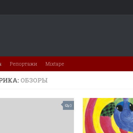
ы
Репортажи
Mixtape
РИКА:
ОБЗОРЫ
0