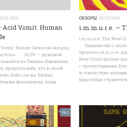
0/03/2010
ОБЗОРЫ
28/03/2010
— Acid Vomit. Human
i.m.m.u.r.e. — 
de
i.m.m.u.r.e. The New 
Знакомство с альб
d Vomit. Human Genocide Autumn
проекта i.m.m.u.r.e. 
ductions 20.SV — шумовой
New Circle вполне гр
зыканта из Ливана. Наверняка
с пролистывания бук
ь, предположив, что в своей
в стилистике злонаме
man Arabi (он же Xardas)
красочных страничек н
этаким феноменом, злым...
0