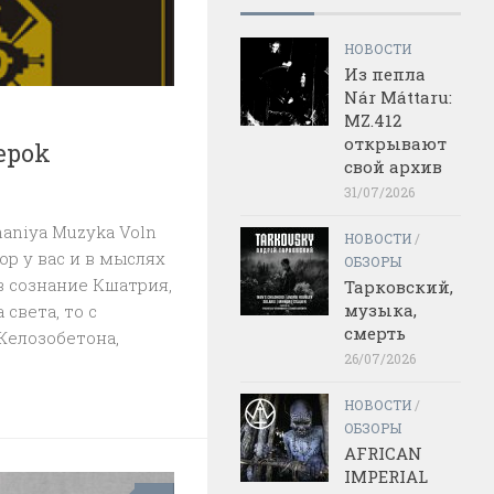
НОВОСТИ
Из пепла
Nár Máttaru:
MZ.412
открывают
epok
свой архив
31/07/2026
naniya Muzyka Voln
НОВОСТИ
/
р у вас и в мыслях
ОБЗОРЫ
в сознание Кшатрия,
Тарковский,
музыка,
света, то с
смерть
Желозобетона,
26/07/2026
НОВОСТИ
/
ОБЗОРЫ
AFRICAN
IMPERIAL