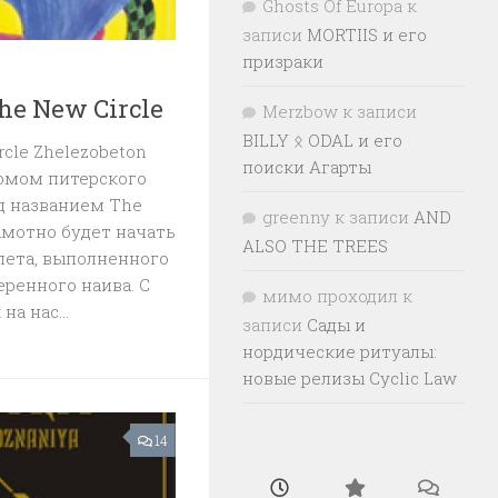
Ghosts Of Europa
к
записи
MORTIIS и его
призраки
The New Circle
Merzbow
к записи
BILLY ᛟ ODAL и его
Circle Zhelezobeton
поиски Агарты
омом питерского
под названием The
greenny
к записи
AND
амотно будет начать
ALSO THE TREES
лета, выполненного
ренного наива. С
мимо проходил
к
а нас...
записи
Сады и
нордические ритуалы:
новые релизы Cyclic Law
14