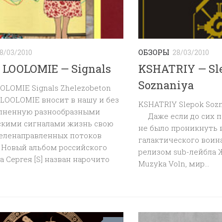
8/03/2010
ОБЗОРЫ
28/03/2010
 LOOLOMIE — Signals
KSHATRIY — Sl
Soznaniya
OOLOMIE Signals Zhelezobeton
OOLOMIE вносит в нашу и без
KSHATRIY Slepok Soz
олненную разнообразными
Даже если до сих по
скими сигналами жизнь свою
не было проникнуть 
еленаправленных потоков
галактического воина 
 Новый альбом российского
релизом sub-лейбла 
 Сергея [S] назван нарочито
Muzyka Voln, мир...