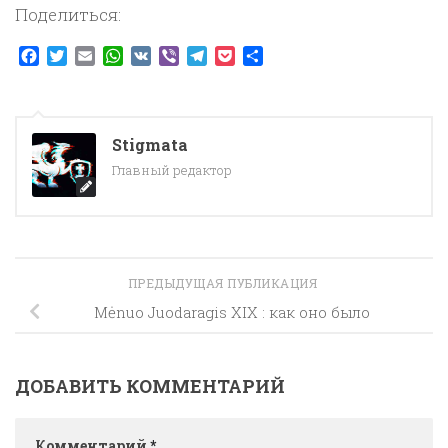
Поделиться:
Facebook
Twitter
Email
WhatsApp
VK
Viber
Telegram
Pocket
Отправить
Stigmata
Главный редактор
ПРЕДЫДУЩАЯ ПУБЛИКАЦИЯ
Mėnuo Juodaragis XIX : как оно было
ДОБАВИТЬ КОММЕНТАРИЙ
Комментарий
*