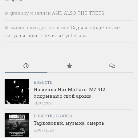
greenny
к записи
AND ALSO THE TREES
мимо проходил
к записи
Сады и нордические
ритуалы: новые релизы Cyclic Law
НОВОСТИ
Из пепла Nár Máttaru: MZ.412
открывают свой архив
31/07/2026
НОВОСТИ
/
ОБЗОРЫ
Тарковский, музыка, смерть
26/07/2026