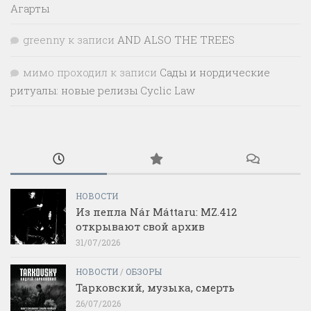
Агарты
greenny
к записи
AND ALSO THE TREES
мимо проходил
к записи
Сады и нордические
ритуалы: новые релизы Cyclic Law
НОВОСТИ
Из пепла Nár Máttaru: MZ.412
открывают свой архив
31/07/2026
НОВОСТИ
/
ОБЗОРЫ
Тарковский, музыка, смерть
26/07/2026