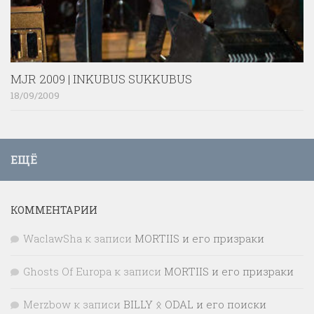
MJR 2009 | INKUBUS SUKKUBUS
18/09/2009
ЕЩЁ
КОММЕНТАРИИ
WaclawSha
к записи
MORTIIS и его призраки
Ghosts Of Europa
к записи
MORTIIS и его призраки
Merzbow
к записи
BILLY ᛟ ODAL и его поиски