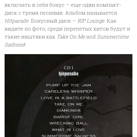
включать в себя бонус — еще один компакт-
диск с тремя песнями. Альбом называется
Hitparade
. Бонусный диск —
RIP Lounge
. Как
видите по фото, среди перепетых хитов будут и
такие ништяки как
Take On Me
and
Summertime
Sadness
!