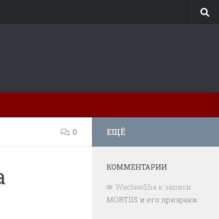
0
ЕЩЁ
КОММЕНТАРИИ
а
WaclawSha
к записи
MORTIIS и его призраки