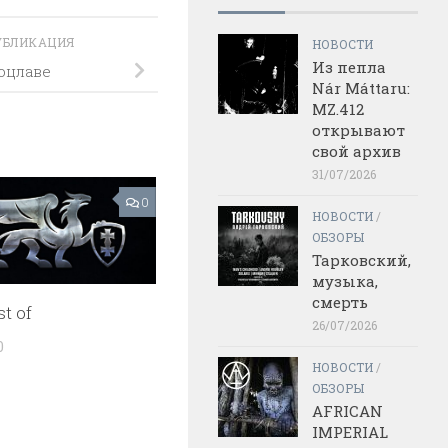
УБЛИКАЦИЯ
НОВОСТИ
Из пепла
оцлаве
Nár Máttaru:
MZ.412
открывают
свой архив
31/07/2026
0
НОВОСТИ
/
ОБЗОРЫ
Тарковский,
музыка,
смерть
st of
26/07/2026
0
НОВОСТИ
/
ОБЗОРЫ
AFRICAN
IMPERIAL