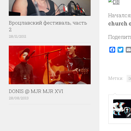
Начался
Вроцлавский фестиваль, часть
church o
2
Поделит
28/11/2011
Faceb
Twi
Метки:
D
DONIS @ MJR MJR XVI
28/08/2013