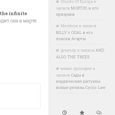
Ghosts Of Europa
к
записи
MORTIIS и его
the infinite
призраки
дит она в марте.
Merzbow
к записи
BILLY ᛟ ODAL и его
поиски Агарты
greenny
к записи
AND
ALSO THE TREES
мимо проходил
к
записи
Сады и
нордические ритуалы:
новые релизы Cyclic Law