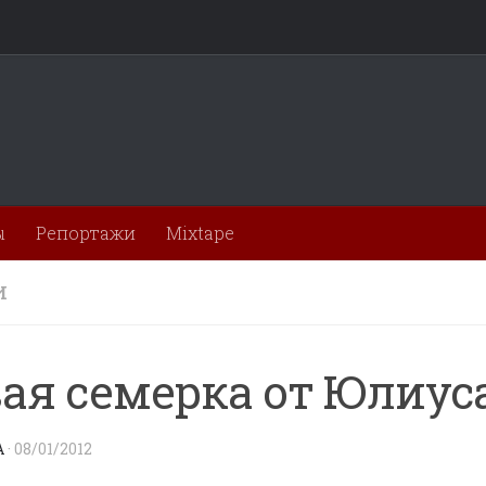
ы
Репортажи
Mixtape
И
ая семерка от Юлиус
A
·
08/01/2012