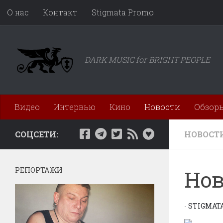
О нас
Контакт
Stigmata Promo
Перейти к содержимому
DARK MUSIC for BRIGHT PEOPLE
Видео
Интервью
Кино
Новости
Обзор
СОЦСЕТИ:
НОВОСТ
РЕПОРТАЖИ
Нов
-
STIGMAT