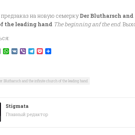
 предзаказ на новую семерку
Der Blutharsch and 
f the leading hand
The beginning anf the end.
Выхо
ься:
ook
tter
Email
WhatsApp
VK
Viber
Telegram
Pocket
Отправить
er Blutharsch and the infinite church of the leading hand
Stigmata
Главный редактор