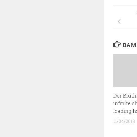
ВАМ
Der Bluth
infinite c
leading 
11/04/2013