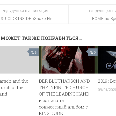
ПРЕДЫДУЩАЯ ПУБЛИКАЦИЯ
СЛЕДУЮЩАЯ П
SUICIDE INSIDE «Snake H»
ROME во Вр
 МОЖЕТ ТАКЖЕ ПОНРАВИТЬСЯ...
3
0
arsch and the
DER BLUTHARSCH AND
2019 : Be
hurch of the
THE INFINITE CHURCH
09/01/202
hand
OF THE LEADING HAND
и записали
совместный альбом с
KING DUDE