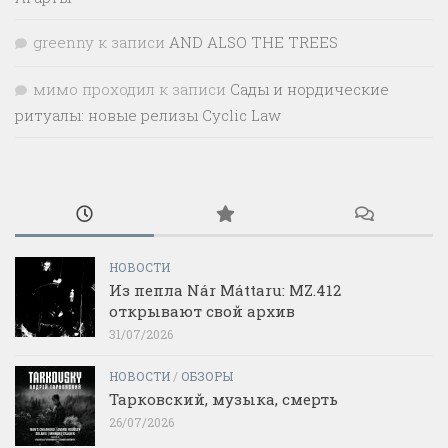
greenny
к записи
AND ALSO THE TREES
мимо проходил
к записи
Сады и нордические
ритуалы: новые релизы Cyclic Law
НОВОСТИ
Из пепла Nár Máttaru: MZ.412
открывают свой архив
31/07/2026
НОВОСТИ
/
ОБЗОРЫ
Тарковский, музыка, смерть
26/07/2026