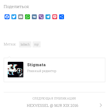
Поделиться:
Facebook
Twitter
Email
WhatsApp
VK
Viber
Telegram
Pocket
Отправить
Метки:
laibach
mjr
Stigmata
Главный редактор
СЛЕДУЮЩАЯ ПУБЛИКАЦИЯ
HEXVESSEL @ MJR XIX 2016