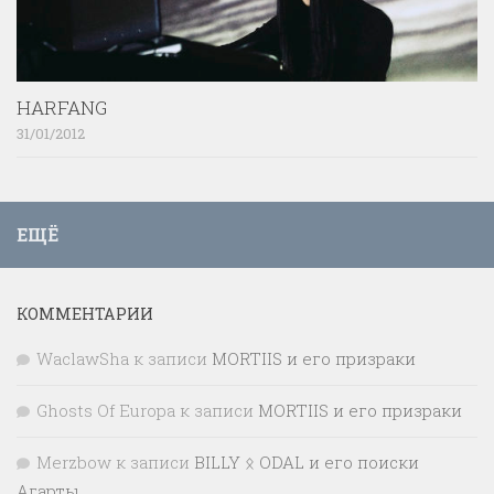
HARFANG
31/01/2012
ЕЩЁ
КОММЕНТАРИИ
WaclawSha
к записи
MORTIIS и его призраки
Ghosts Of Europa
к записи
MORTIIS и его призраки
Merzbow
к записи
BILLY ᛟ ODAL и его поиски
Агарты