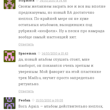
Stigmata
14/10/2010 в 14:48
Своим желанием засрать все и вся вы вполне
предсказуемы, но новый BA достаточно
неплох. По-крайней мере он не хуже
остальных альбомов, выходивших под
рубрикой «неофолк». Ну а песня про камрада
вообще самый настоящий хит.
Ответить
Spaceman
14/10/2010 в 15:43
да, новый альбом слушать стоит, мне
наоборот, он показался очень зрелым и
увереным. Мой фаворит на этой пластинке
трек Mаdhu, звучит просто запредельно
ритуально.
Ответить
Feofan
15/10/2010 в 09:05
Born Again — альбом действительно неплох,