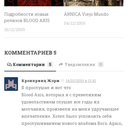
Подробности новых
ÀRNICA Viejo Mundo
релизов BLOOD AXIS
04/12/2009
16/12/2009
КОММЕНТАРИЕВ 5
Комментарии
5
Уведомления
0
Кронпринц Жорж
14/10/2010 в 13:41
Я прослушал и вот что:
Blood Axis, которых я с превеликим
удовольствием слушал все годы их
молчания, произвели на меня удручающее
впечатление. Хотел было успокоить себя
прослушиванием нового альбома Born Again,