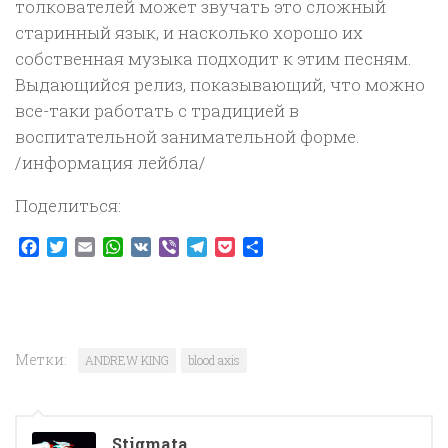
толкователей может звучать это сложный
старинный язык, и насколько хорошо их
собственная музыка подходит к этим песням.
Выдающийся релиз, показывающий, что можно
все-таки работать с традицией в
воспитательной занимательной форме.
/информация лейбла/
Поделиться:
Facebook
Twitter
Email
WhatsApp
VK
Viber
Telegram
Pocket
Отправить
Метки:
ANDREW KING
blood axis
Stigmata