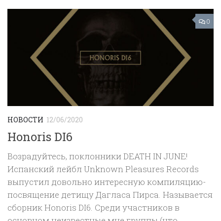
0
НОВОСТИ
12/06/2020
Honoris DI6
Возрадуйтесь, поклонники DEATH IN JUNE!
Испанский лейбл Unknown Pleasures Records
выпустил довольно интересную компиляцию-
посвящение детищу Дагласа Пирса. Называется
сборник Honoris DI6. Среди участников в
основном неизвестные мне группы (что