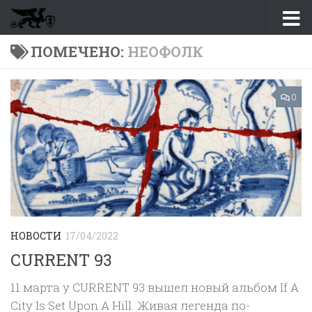
Перейти к содержимому
ПОМЕЧЕНО:
НЕОФОЛК
0
НОВОСТИ
17/04/2022
CURRENT 93
11 марта у CURRENT 93 вышел новый альбом If A
City Is Set Upon A Hill. Живая легенда по-