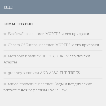
ЕЩЁ
КОММЕНТАРИИ
WaclawSha
к записи
MORTIIS и его призраки
Ghosts Of Europa
к записи
MORTIIS и его призраки
Merzbow
к записи
BILLY ᛟ ODAL и его поиски
Агарты
greenny
к записи
AND ALSO THE TREES
мимо проходил
к записи
Сады и нордические
ритуалы: новые релизы Cyclic Law