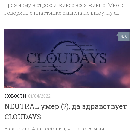
прежнему в строю и живее всех живых. Много
говорить о пластинке смысла не вижу, ну а...
0
НОВОСТИ
01/04/2022
NEUTRAL умер (?), да здравствует
CLOUDAYS!
В феврале Ash сообщил, что его самый