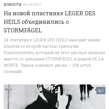
НОВОСТИ
06/09/2021
На новой пластинке LEGER DES
HEILS объединились с
STORMFÅGEL
24 сентября у LEGER DES HEILS выходит мини-
альбом со второй частью трилогии
Flammenlieder, который на этот раз был записан
вместе со шведами STORMFÅGEL и дамой DE LA
MORTE. Тираж компакт-диска — 200 штук.
Осенний...
0