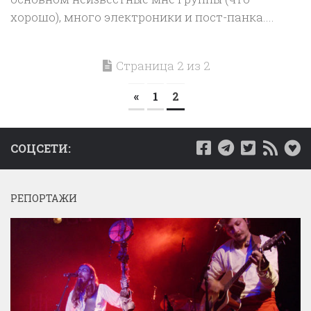
хорошо), много электроники и пост-панка....
Страница 2 из 2
«
1
2
СОЦСЕТИ:
РЕПОРТАЖИ