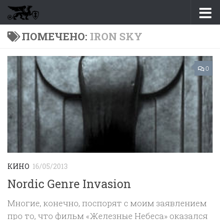
Перейти к содержимому
ПОМЕЧЕНО:
IRON SKY
0
КИНО
16/05/2013
Nordic Genre Invasion
Многие, конечно, поспорят с моим заявлением
про то, что фильм «Железные Небеса» оказался