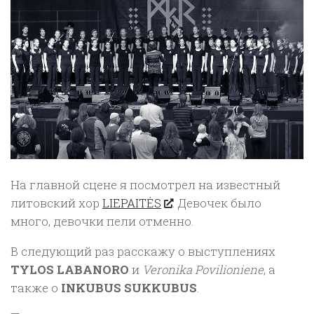
На главной сцене я посмотрел на известный
литовский хор
LIEPAITĖS
. Девочек было
много, девочки пели отменно.
В следующий раз расскажу о выступлениях
TYLOS LABANORO
и
Veronika Povilioniene
, а
также о
INKUBUS SUKKUBUS
.