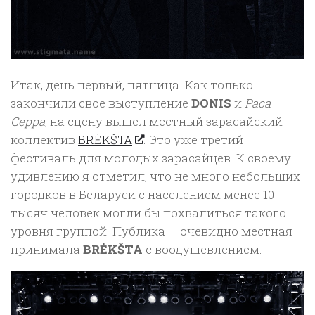
Итак, день первый, пятница. Как только
закончили свое выступление
DONIS
и
Раса
Серра
, на сцену вышел местный зарасайский
коллектив
BRĖKŠTA
. Это уже третий
фестиваль для молодых зарасайцев. К своему
удивлению я отметил, что не много небольших
городков в Беларуси с населением менее 10
тысяч человек могли бы похвалиться такого
уровня группой. Публика — очевидно местная —
принимала
BRĖKŠTA
с воодушевлением.