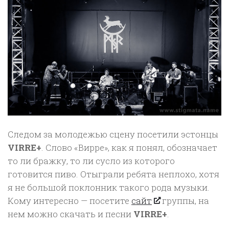
Следом за молодежью сцену посетили эстонцы
VIRRE+
. Слово «Вирре», как я понял, обозначает
то ли бражку, то ли сусло из которого
готовится пиво. Отыграли ребята неплохо, хотя
я не большой поклонник такого рода музыки.
Кому интересно — посетите
сайт
группы, на
нем можно скачать и песни
VIRRE+
.