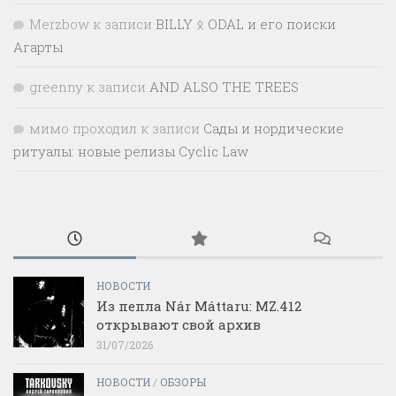
Merzbow
к записи
BILLY ᛟ ODAL и его поиски
Агарты
greenny
к записи
AND ALSO THE TREES
мимо проходил
к записи
Сады и нордические
ритуалы: новые релизы Cyclic Law
НОВОСТИ
Из пепла Nár Máttaru: MZ.412
открывают свой архив
31/07/2026
НОВОСТИ
/
ОБЗОРЫ