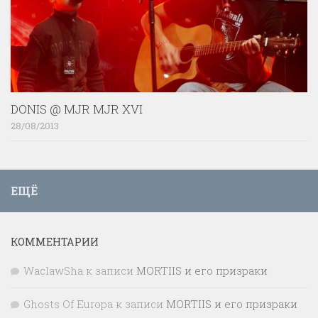
DONIS @ MJR MJR XVI
28/08/2013
ЕЩЁ
КОММЕНТАРИИ
WaclawSha
к записи
MORTIIS и его призраки
Ghosts Of Europa
к записи
MORTIIS и его призраки