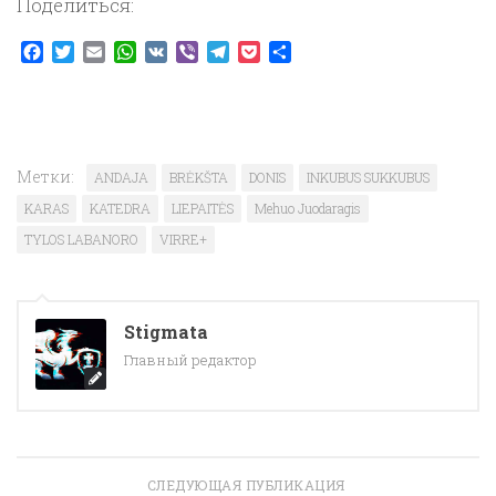
Поделиться:
Facebook
Twitter
Email
WhatsApp
VK
Viber
Telegram
Pocket
Отправить
Метки:
ANDAJA
BRĖKŠTA
DONIS
INKUBUS SUKKUBUS
KARAS
KATEDRA
LIEPAITĖS
Mehuo Juodaragis
TYLOS LABANORO
VIRRE+
Stigmata
Главный редактор
СЛЕДУЮЩАЯ ПУБЛИКАЦИЯ