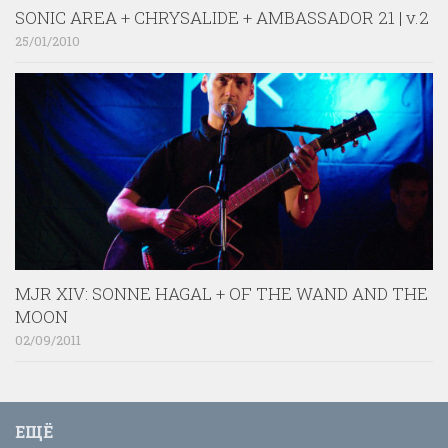
SONIC AREA + CHRYSALIDE + AMBASSADOR 21 | v.2
25/01/2010
MJR XIV: SONNE HAGAL + OF THE WAND AND THE
MOON
02/09/2011
ЕЩЁ