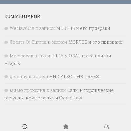
КОММЕНТАРИИ
WaclawSha
к записи
MORTIIS и его призраки
Ghosts Of Europa
к записи
MORTIIS и его призраки
Merzbow
к записи
BILLY ᛟ ODAL и его поиски
Агарты
greenny
к записи
AND ALSO THE TREES
мимо проходил
к записи
Сады и нордические
ритуалы: новые релизы Cyclic Law