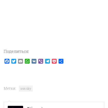
Поделиться:
Facebook
Twitter
Email
WhatsApp
VK
Viber
Telegram
Pocket
Отправить
Метки:
iron sky