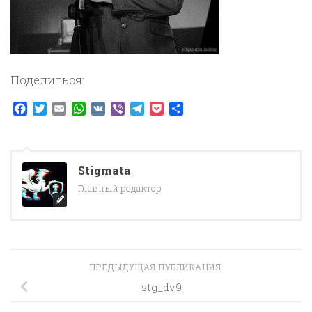
Поделиться:
Facebook
Twitter
Email
WhatsApp
VK
Viber
Telegram
Pocket
Отправить
Stigmata
Главный редактор
ПРЕДЫДУЩАЯ ПУБЛИКАЦИЯ
stg_dv9