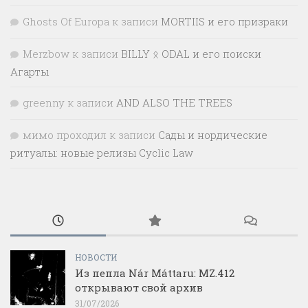
Ghosts Of Europa
к записи
MORTIIS и его призраки
Merzbow
к записи
BILLY ᛟ ODAL и его поиски
Агарты
greenny
к записи
AND ALSO THE TREES
мимо проходил
к записи
Сады и нордические
ритуалы: новые релизы Cyclic Law
НОВОСТИ
Из пепла Nár Máttaru: MZ.412
открывают свой архив
31/07/2026