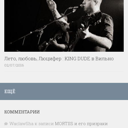
Лето, любовь, Люцифер : KING DUDE в Вильно
02/07/2016
ЕЩЁ
КОММЕНТАРИИ
WaclawSha
к записи
MORTIIS и его призраки