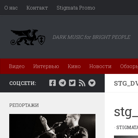
О нас
Контакт
Stigmata Promo
Перейти к содержимому
DARK MUSIC for BRIGHT PEOPLE
Видео
Интервью
Кино
Новости
Обзор
STG_D
СОЦСЕТИ:
РЕПОРТАЖИ
stg
-
STIGMAT