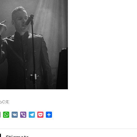
ься:
ook
tter
Email
WhatsApp
VK
Viber
Telegram
Pocket
Отправить