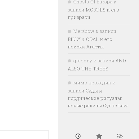
Ghosts Of Europa
к
записи
MORTIIS и его
призраки
Merzbow
к записи
BILLY ᛟ ODAL и его
поиски Агарты
greenny
к записи
AND
ALSO THE TREES
мимо проходил
к
записи
Сады и
нордические ритуалы:
новые релизы Cyclic Law