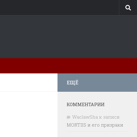
ЕЩЁ
КОММЕНТАРИИ
WaclawSha
к записи
MORTIIS и его призраки