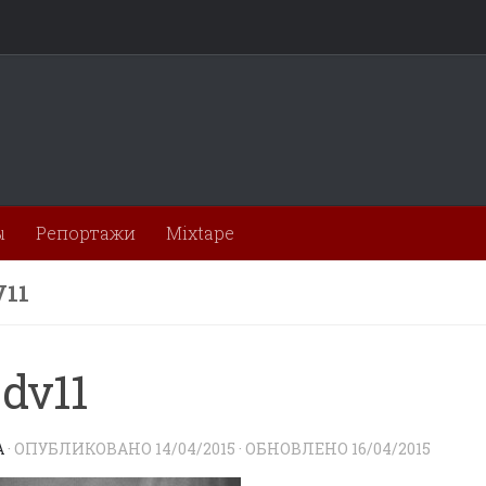
ы
Репортажи
Mixtape
V11
_dv11
A
· ОПУБЛИКОВАНО
14/04/2015
· ОБНОВЛЕНО
16/04/2015