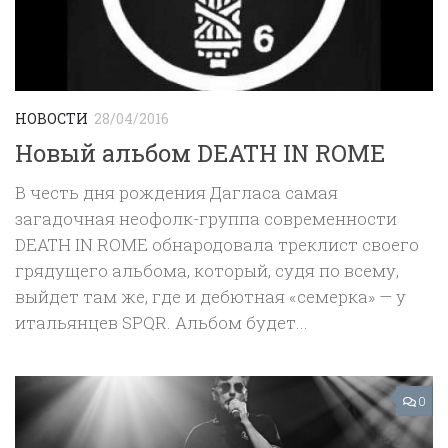
НОВОСТИ
28/04/2016
Новый альбом DEATH IN ROME
В честь дня рождения Дагласа самая
загадочная неофолк-группа современности
DEATH IN ROME обнародовала треклист своего
грядущего альбома, который, судя по всему,
выйдет там же, где и дебютная «семерка» — у
итальянцев SPQR. Альбом будет...
0