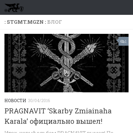
Перейти к содержимому
: STGMT.MGZN :
БЛОГ
1
НОВОСТИ
30/04/2016
PRAGNAVIT ‘Skarby Zmiainaha
Karala’ официально вышел!
Итак, новый альбом PRAGNAVIT вышел! По