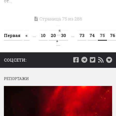
от...
Страница 75 из 288
«
Первая
«
...
10
20
30
...
73
74
75
76
»
СОЦСЕТИ:
РЕПОРТАЖИ