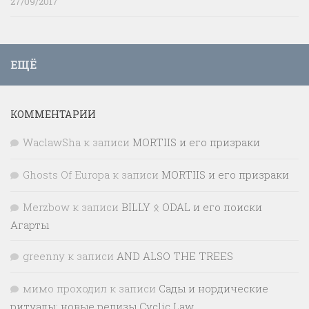
27/09/2017
ЕЩЁ
КОММЕНТАРИИ
WaclawSha
к записи
MORTIIS и его призраки
Ghosts Of Europa
к записи
MORTIIS и его призраки
Merzbow
к записи
BILLY ᛟ ODAL и его поиски
Агарты
greenny
к записи
AND ALSO THE TREES
мимо проходил
к записи
Сады и нордические
ритуалы: новые релизы Cyclic Law