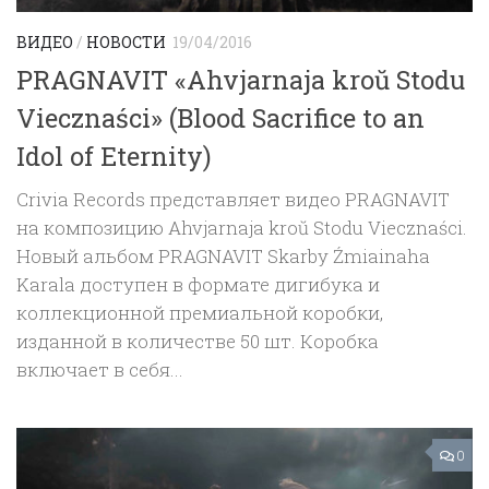
ВИДЕО
/
НОВОСТИ
19/04/2016
PRAGNAVIT «Ahvjarnaja kroŭ Stodu
Viecznaści» (Blood Sacrifice to an
Idol of Eternity)
Crivia Records представляет видео PRAGNAVIT
на композицию Ahvjarnaja kroŭ Stodu Viecznaści.
Новый альбом PRAGNAVIT Skarby Źmiainaha
Karala доступен в формате дигибука и
коллекционной премиальной коробки,
изданной в количестве 50 шт. Коробка
включает в себя...
0