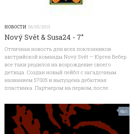
НОВОСТИ
06/05/2013
Nový Svět & Susa24 ‎- 7″
Отличная новость для всех поклонников
австрийской команды Nový Svět — Юрген Вебер
все таки решился на возрождение своего
детища. Создан новый лейбл с загадочным
названием 57005 и выпущена дебютная
пластинка. Партнером на первом, после...
0