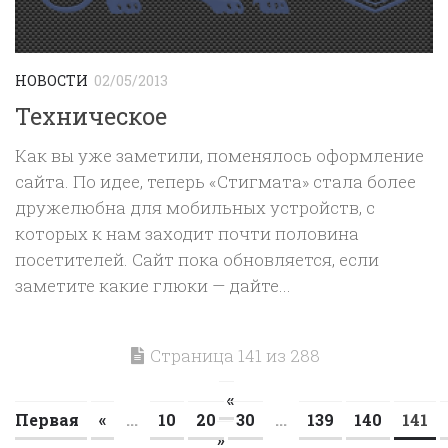
НОВОСТИ
02/05/2013
Техническое
Как вы уже заметили, поменялось оформление
сайта. По идее, теперь «Стигмата» стала более
дружелюбна для мобильных устройств, с
которых к нам заходит почти половина
посетителей. Сайт пока обновляется, если
заметите какие глюки — дайте...
Страница 141 из 288
«
Первая
«
...
10
20
30
...
139
140
141
»