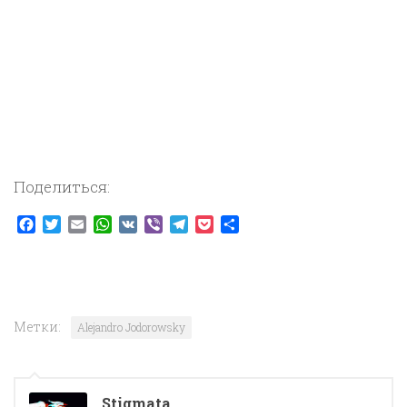
Поделиться:
Facebook
Twitter
Email
WhatsApp
VK
Viber
Telegram
Pocket
Отправить
Метки:
Alejandro Jodorowsky
Stigmata