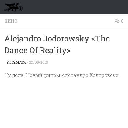
Перейти к содержимому
КИНО
0
Alejandro Jodorowsky «The
Dance Of Reality»
-
STIGMATA
·
20/05/2013
Ну дела! Новый фильм Алехандро Ходоровски.