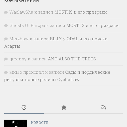
КОММЕНТАРИИ
WaclawSha
к записи
MORTIIS и его призраки
Ghosts Of Europa
к записи
MORTIIS и его призраки
Merzbow
к записи
BILLY ᛟ ODAL и его поиски
Агарты
greenny
к записи
AND ALSO THE TREES
мимо проходил
к записи
Сады и нордические
ритуалы: новые релизы Cyclic Law
НОВОСТИ