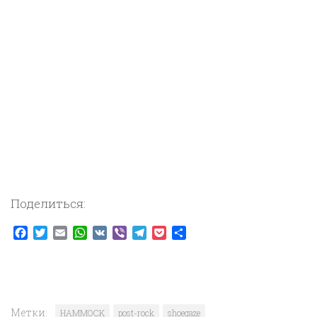
Поделиться:
Facebook
Twitter
Email
WhatsApp
VK
Viber
Telegram
Pocket
Отправить
Метки:
HAMMOCK
post-rock
shoegaze