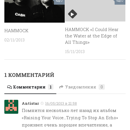
0
0
HAMMOCK «I Could Hear
HAMMOCK
the Water at the Edge of
02/11/2013
All Things»
15/11/2013
1 КОММЕНТАРИЙ
Комментарии
1
Уведомления
0
Antistar
16/05/2013 в 21:58
Помнится несколько лет назад их альбом
«Raising Your Voice…Trying To Stop An Echo»
произвел очень хорошее впечатление, а