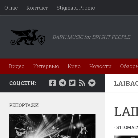
О нас
Контакт
Stigmata Promo
Перейти к содержимому
DARK MUSIC for BRIGHT PEOPLE
Видео
Интервью
Кино
Новости
Обзор
LAIBA
СОЦСЕТИ:
РЕПОРТАЖИ
LAI
-
STIGMAT