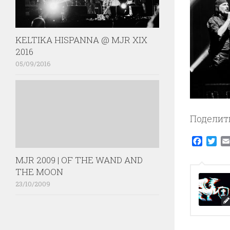
KELTIKA HISPANNA @ MJR XIX
2016
05/09/2016
Поделит
Faceb
Twi
MJR 2009 | OF THE WAND AND
THE MOON
23/10/2009