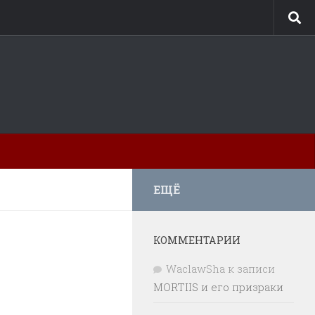
ЕЩЁ
КОММЕНТАРИИ
WaclawSha
к записи
MORTIIS и его призраки