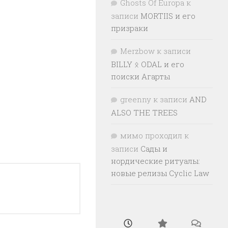
Ghosts Of Europa
к
записи
MORTIIS и его
призраки
Merzbow
к записи
BILLY ᛟ ODAL и его
поиски Агарты
greenny
к записи
AND
ALSO THE TREES
мимо проходил
к
записи
Сады и
нордические ритуалы:
новые релизы Cyclic Law