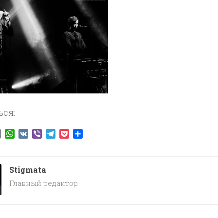
ься:
ook
tter
Email
WhatsApp
VK
Viber
Telegram
Pocket
Отправить
Stigmata
Главный редактор