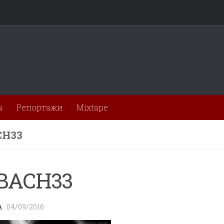
ы
Репортажи
Mixtape
CH33
BACH33
A
·
04/09/2016