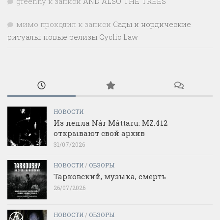
greenny
к записи
AND ALSO THE TREES
мимо проходил
к записи
Сады и нордические
ритуалы: новые релизы Cyclic Law
НОВОСТИ
Из пепла Nár Máttaru: MZ.412
открывают свой архив
31/07/2026
НОВОСТИ
/
ОБЗОРЫ
Тарковский, музыка, смерть
26/07/2026
НОВОСТИ
/
ОБЗОРЫ