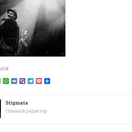
ься:
ook
tter
Email
WhatsApp
VK
Viber
Telegram
Pocket
Отправить
Stigmata
Главный редактор