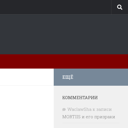
ЕЩЁ
КОММЕНТАРИИ
WaclawSha
к записи
MORTIIS и его призраки