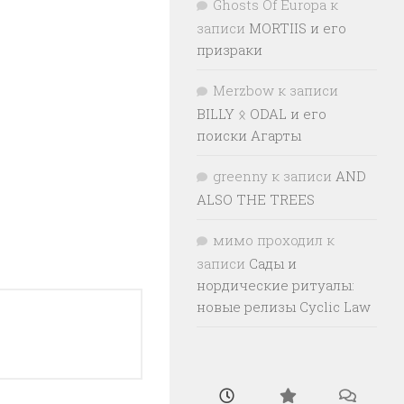
Ghosts Of Europa
к
записи
MORTIIS и его
призраки
Merzbow
к записи
BILLY ᛟ ODAL и его
поиски Агарты
greenny
к записи
AND
ALSO THE TREES
мимо проходил
к
записи
Сады и
нордические ритуалы:
новые релизы Cyclic Law