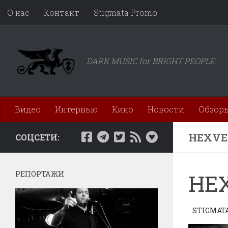
О нас
Контакт
Stigmata Promo
Перейти к содержимому
DARK MUSIC for BRIGHT PEOPLE
Видео
Интервью
Кино
Новости
Обзор
HEXVE
СОЦСЕТИ:
РЕПОРТАЖИ
HEX
-
STIGMAT