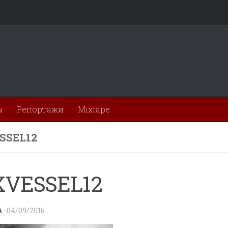
ы
Репортажи
Mixtape
SSEL12
VESSEL12
A
·
04/09/2016