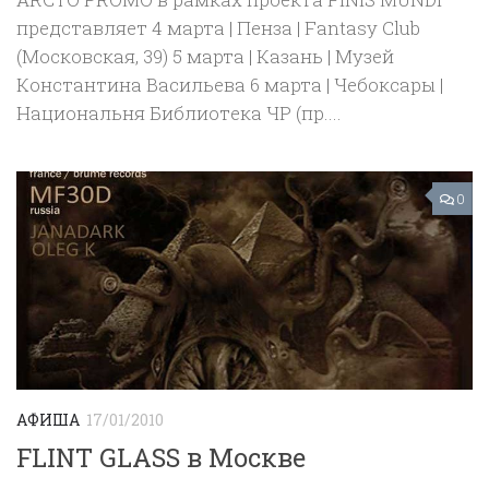
представляет 4 марта | Пенза | Fantasy Club
(Московская, 39) 5 марта | Казань | Музей
Константина Васильева 6 марта | Чебоксары |
Нaциoнaльня Библиoтeкa ЧP (пр....
0
АФИША
17/01/2010
FLINT GLASS в Москве