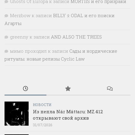
Ghosts Of Europa
к записи
MORTIIS и его призраки
Merzbow
к записи
BILLY ᛟ ODAL и его поиски
Агарты
greenny
к записи
AND ALSO THE TREES
мимо проходил
к записи
Сады и нордические
ритуалы: новые релизы Cyclic Law
НОВОСТИ
Из пепла Nár Máttaru: MZ.412
открывают свой архив
31/07/2026