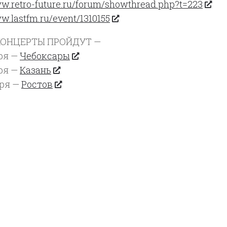
ww.retro-future.ru/forum/showthread.php?t=223
ww.lastfm.ru/event/1310155
КОНЦЕРТЫ ПРОЙДУТ —
ря —
Чебоксары
ря —
Казань
бря —
Ростов