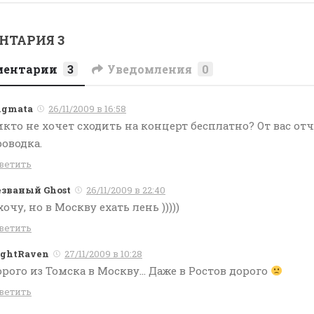
НТАРИЯ 3
ментарии
3
Уведомления
0
igmata
26/11/2009 в 16:58
кто не хочет сходить на концерт бесплатно? От вас отч
оводка.
ветить
званый Ghost
26/11/2009 в 22:40
хочу, но в Москву ехать лень )))))
ветить
ghtRaven
27/11/2009 в 10:28
рого из Томска в Москву… Даже в Ростов дорого
ветить