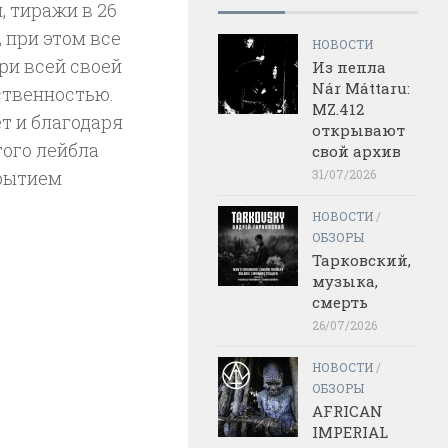
, тиражи в 26
 при этом все
НОВОСТИ
ри всей своей
Из пепла
Nár Máttaru:
ственностью.
MZ.412
т и благодаря
открывают
того лейбла
свой архив
крытием
31/07/2026
НОВОСТИ
/
ОБЗОРЫ
Тарковский,
музыка,
смерть
26/07/2026
НОВОСТИ
/
ОБЗОРЫ
AFRICAN
IMPERIAL