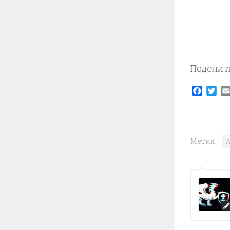
Поделит
Faceb
Twi
Метки:
A