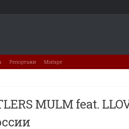
ы
Репортажи
Mixtape
LERS MULM feat. LLO
оссии