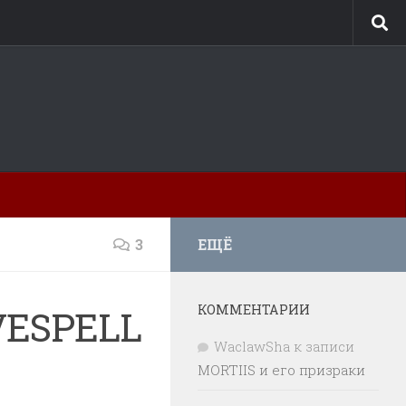
3
ЕЩЁ
КОММЕНТАРИИ
VESPELL
WaclawSha
к записи
MORTIIS и его призраки