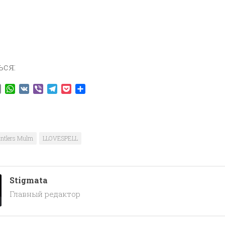
ься:
ook
tter
Email
WhatsApp
VK
Viber
Telegram
Pocket
Отправить
ntlers Mulm
LLOVESPELL
Stigmata
Главный редактор