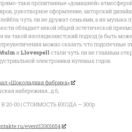
, прямо-таки пропитанные «домашней» атмосферой
ров, рукотворное оформление, авторский дизайн,
лейбла чуть ли не дружат семьями, а их музыка п
ности обладает некой общей эстетической преем
 на такой изоляционистский подход (а быть може
з преувеличения можно сказать что подопечные э
 Mulm
и
Llovespell
стали чуть ли не главным от
дустриальной электроники нулевых годов.
вал «Шоколадная фабрика»
ская набережная., д.6,
В 20-00 | СТОИМОСТЬ ВХОДА — 300р
ontakte.ru/event13301654