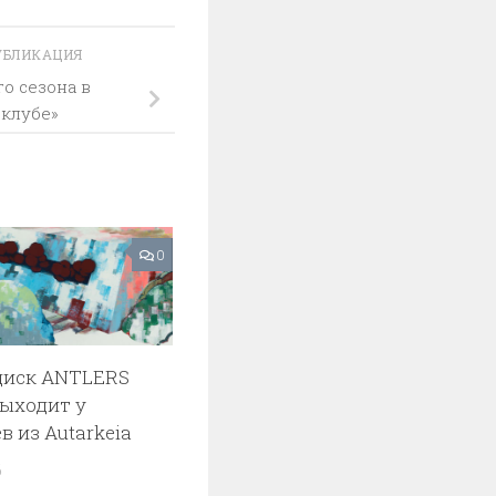
УБЛИКАЦИЯ
о сезона в
 клубе»
0
диск ANTLERS
ыходит у
в из Autarkeia
6