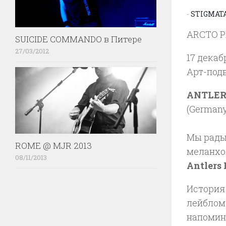
-
STIGMAT
ARCTO P
SUICIDE COMMANDO в Питере
27/03/2012
17 декаб
Арт-под
ANTLE
(Germany
Мы рады
ROME @ MJR 2013
меланхо
08/11/2013
Antlers
История
лейблом 
напомина