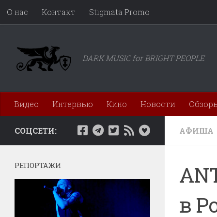
О нас
Контакт
Stigmata Promo
Перейти к содержимому
DARK MUSIC for BRIGHT PEOPLE
Видео
Интервью
Кино
Новости
Обзор
СОЦСЕТИ:
АФИША
РЕПОРТАЖИ
ANT
в Р