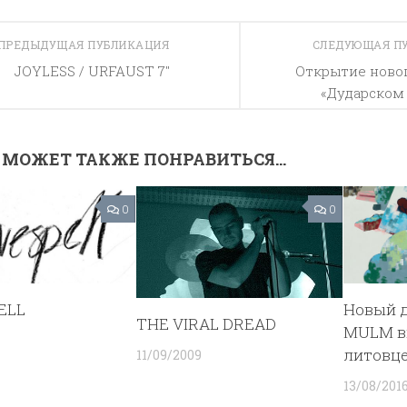
ПРЕДЫДУЩАЯ ПУБЛИКАЦИЯ
СЛЕДУЮЩАЯ П
JOYLESS / URFAUST 7″
Открытие новог
«Дударском
 МОЖЕТ ТАКЖЕ ПОНРАВИТЬСЯ...
0
0
ELL
Новый 
THE VIRAL DREAD
MULM в
литовце
11/09/2009
13/08/201