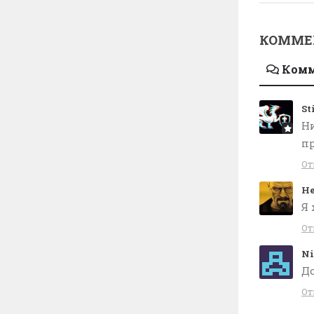
КОММЕ
Ком
St
Ни
пр
От
Не
Я 
От
Ni
До
От