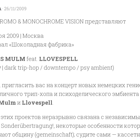
A
·
26/11/2009
ROMO & MONOCHROME VISION представляют
ря 2009 | Москва
вал «Шоколадная фабрика»
RS MULM
feat.
LLOVESPELL
 | dark trip-hop / downtempo / psy ambient)
 пригласить вас на концерт новых немецких гени
личного трип-хопа и психоделического эмбиента
 Mulm
и
Llovespell
.
 этих проектов неразрывно связана с независим
Sonderübertragung!, некоторые особенности кото
ют общину (gemeinschaft); судите сами — кассетн