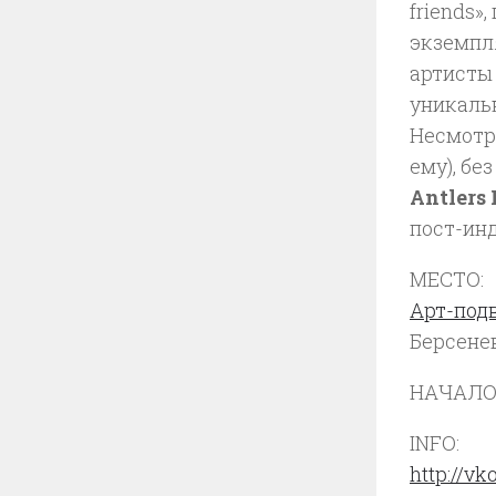
friends»
экземпля
артисты 
уникаль
Несмотря
ему), бе
Antlers
пост-ин
МЕСТО:
Арт-под
Берсенев
НАЧАЛО 
INFO:
http://vk