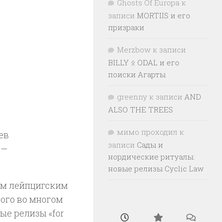
Ghosts Of Europa
к
записи
MORTIIS и его
призраки
Merzbow
к записи
BILLY ᛟ ODAL и его
поиски Агарты
greenny
к записи
AND
ALSO THE TREES
мимо проходил
к
ев
записи
Сады и
 —
нордические ритуалы:
новые релизы Cyclic Law
ым лейпцигским
рого во многом
ые релизы «for