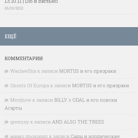
13.10.11 | DI6 в Вильно
16/10/2011
ЕЩЁ
КОММЕНТАРИИ
WaclawSha
к записи
MORTIIS и его призраки
Ghosts Of Europa
к записи
MORTIIS и его призраки
Merzbow
к записи
BILLY ᛟ ODAL и его поиски
Агарты
greenny
к записи
AND ALSO THE TREES
мимо проходил
к записи
Сады и нордические