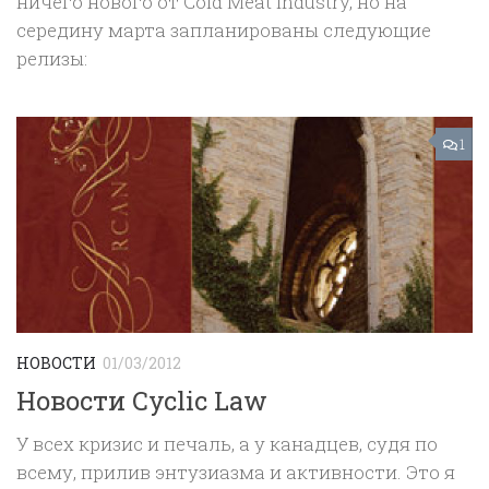
ничего нового от Cold Meat Industry, но на
середину марта запланированы следующие
релизы:
1
НОВОСТИ
01/03/2012
Новости Cyclic Law
У всех кризис и печаль, а у канадцев, судя по
всему, прилив энтузиазма и активности. Это я