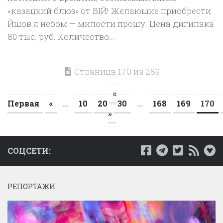
«казацкий блюз» от ВIЙ! Желающие приобрести
Йшов я небом — милости прошу. Цена дигипака
80 тыс. руб. Количество...
Страница 170 из 289
«
Первая
«
...
10
20
30
...
168
169
170
»
СОЦСЕТИ:
РЕПОРТАЖИ