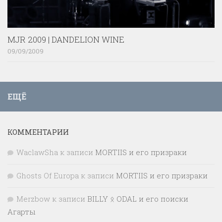
MJR 2009 | DANDELION WINE
09/09/2009
ЕЩЁ
КОММЕНТАРИИ
WaclawSha
к записи
MORTIIS и его призраки
Ghosts Of Europa
к записи
MORTIIS и его призраки
Merzbow
к записи
BILLY ᛟ ODAL и его поиски
Агарты