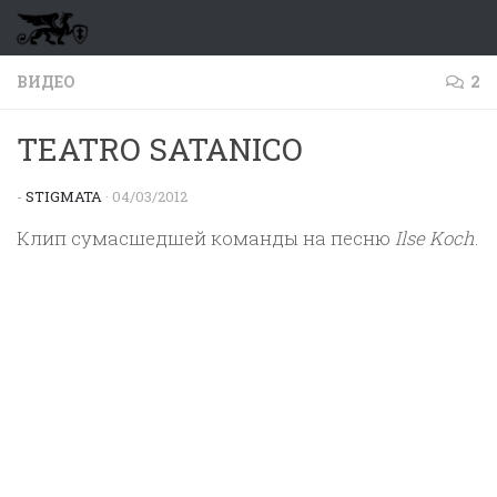
Перейти к содержимому
ВИДЕО
2
TEATRO SATANICO
-
STIGMATA
·
04/03/2012
Клип сумасшедшей команды на песню
Ilse Koch
.