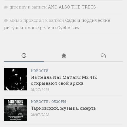
greenny
к записи
AND ALSO THE TREES
мимо проходил
к записи
Сады и нордические
ритуалы: новые релизы Cyclic Law
НОВОСТИ
Из пепла Nár Máttaru: MZ.412
открывают свой архив
31/07/2026
НОВОСТИ
/
ОБЗОРЫ
Тарковский, музыка, смерть
26/07/2026