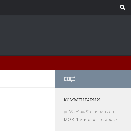
ЕЩЁ
КОММЕНТАРИИ
WaclawSha
к записи
MORTIIS и его призраки