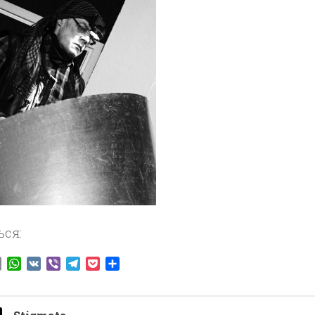
ься:
ook
tter
Email
WhatsApp
VK
Viber
Telegram
Pocket
Отправить