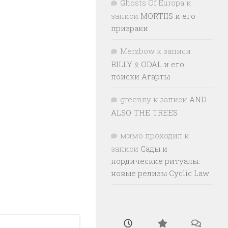
Ghosts Of Europa
к
записи
MORTIIS и его
призраки
Merzbow
к записи
BILLY ᛟ ODAL и его
поиски Агарты
greenny
к записи
AND
ALSO THE TREES
мимо проходил
к
записи
Сады и
нордические ритуалы:
новые релизы Cyclic Law