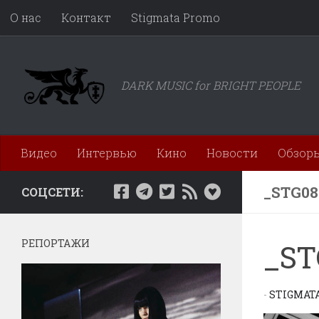
О нас
Контакт
Stigmata Promo
Перейти к содержимому
DARK MUSIC for BRIGHT PEOPLE
Видео
Интервью
Кино
Новости
Обзор
_STG08
СОЦСЕТИ:
РЕПОРТАЖИ
_ST
-
STIGMAT