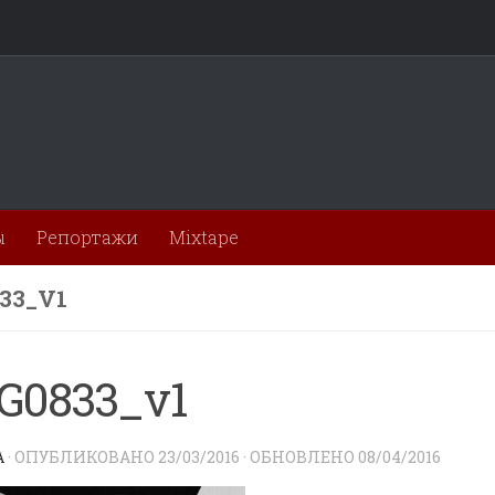
ы
Репортажи
Mixtape
33_V1
G0833_v1
A
· ОПУБЛИКОВАНО
23/03/2016
· ОБНОВЛЕНО
08/04/2016