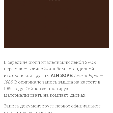
В середине июля итальянский лейбл SPQR
переиздает «живой» альбом легендарной
итальянской группы
AIN SOPH
Live at Piper —
1986
. В оригинале запись вышла на кассете в
1986 году. Сейчас ее планируют
материализовать на компакт-дисках.
Запись документирует первое официальное
выступление команды.