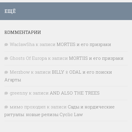
ЕЩЁ
КОММЕНТАРИИ
WaclawSha
к записи
MORTIIS и его призраки
Ghosts Of Europa
к записи
MORTIIS и его призраки
Merzbow
к записи
BILLY ᛟ ODAL и его поиски
Агарты
greenny
к записи
AND ALSO THE TREES
мимо проходил
к записи
Сады и нордические
ритуалы: новые релизы Cyclic Law