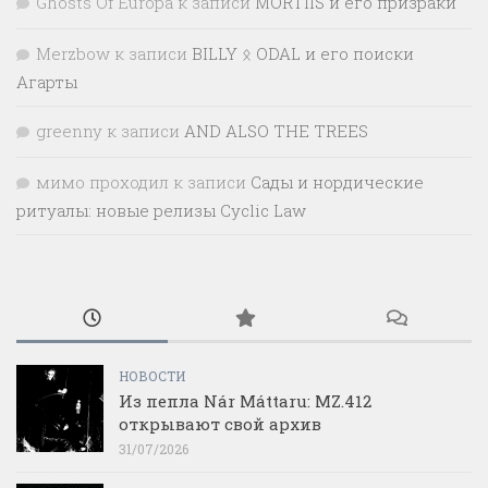
Ghosts Of Europa
к записи
MORTIIS и его призраки
Merzbow
к записи
BILLY ᛟ ODAL и его поиски
Агарты
greenny
к записи
AND ALSO THE TREES
мимо проходил
к записи
Сады и нордические
ритуалы: новые релизы Cyclic Law
НОВОСТИ
Из пепла Nár Máttaru: MZ.412
открывают свой архив
31/07/2026