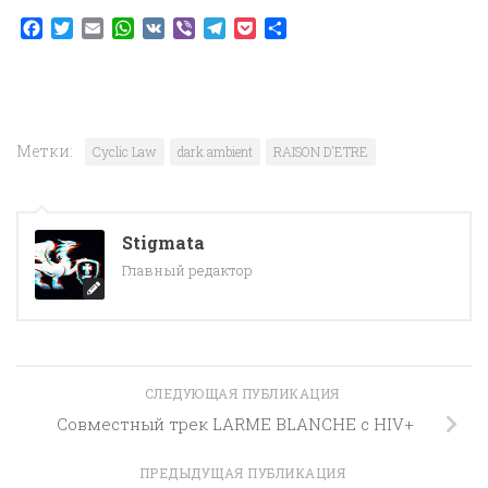
Facebook
Twitter
Email
WhatsApp
VK
Viber
Telegram
Pocket
Отправить
Метки:
Cyclic Law
dark ambient
RAISON D'ETRE
Stigmata
Главный редактор
СЛЕДУЮЩАЯ ПУБЛИКАЦИЯ
Совместный трек LARME BLANCHE с HIV+
ПРЕДЫДУЩАЯ ПУБЛИКАЦИЯ