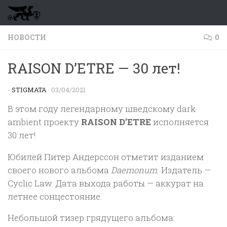
Перейти к содержимому
НОВОСТИ
0
RAISON D’ETRE — 30 лет!
-
STIGMATA
·
03/04/2021
В этом году легендарному шведскому dark
ambient проекту
RAISON D’ETRE
исполняется
30 лет!
Юбилей Питер Андерссон отметит изданием
своего нового альбома
Daemonum
. Издатель —
Cyclic Law. Дата выхода работы — аккурат на
летнее сонцестояние.
Небольшой тизер грядущего альбома: