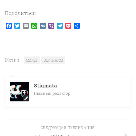
Поделиться:
Facebook
Twitter
Email
WhatsApp
VK
Viber
Telegram
Pocket
Отправить
Метки:
MZ.412
ULVTHARM
Stigmata
Главный редактор
СЛЕДУЮЩАЯ ПУБЛИКАЦИЯ