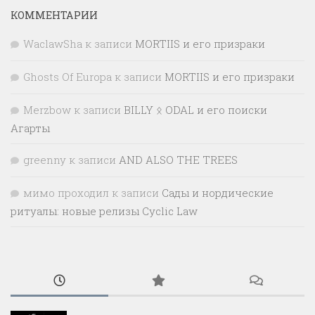
КОММЕНТАРИИ
WaclawSha
к записи
MORTIIS и его призраки
Ghosts Of Europa
к записи
MORTIIS и его призраки
Merzbow
к записи
BILLY ᛟ ODAL и его поиски
Агарты
greenny
к записи
AND ALSO THE TREES
мимо проходил
к записи
Сады и нордические
ритуалы: новые релизы Cyclic Law