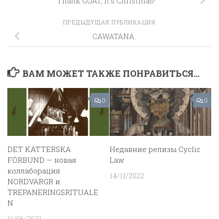
Thank GOAT, it’s Christmas!
ПРЕДЫДУЩАЯ ПУБЛИКАЦИЯ
CAWATANA
ВАМ МОЖЕТ ТАКЖЕ ПОНРАВИТЬСЯ...
0
0
DET KÄTTERSKA
Недавние релизы Cyclic
FÖRBUND — новая
Law
коллаборация
14/11/2022
NORDVARGR и
TREPANERINGSRITUALE
N
11/06/2021