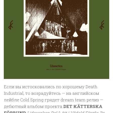
Если вы истосковались по хорошему Death
Industrial, то возрадуйтесь — на английском
лейбле Cold Spring грядет dream team релиз —
дебютный альбом проекта
DET KÄTTERSKA
FÖRBUND
Lidaverken Del I: Att i Vådeld Förgås
. За