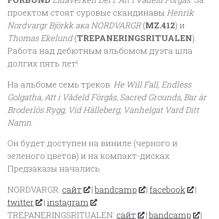
проектом стоят суровые скандинавы
Henrik
Nordvargr Björkk ака NORDVARGR
(
MZ.412
) и
Thomas Ekelund
(
TREPANERINGSRITUALEN
).
Работа над дебютным альбомом дуэта шла
долгих пять лет!
На альбоме семь треков:
He Will Fall, Endless
Golgatha, Att i Vådeld Förgås, Sacred Grounds, Bar är
Broderlös Rygg, Vid Hälleberg, Vanhelgat Vard Ditt
Namn
.
Он будет доступен на виниле (черного и
зеленого цветов) и на компакт-дисках.
Предзаказы начались.
NORDVARGR:
сайт
|
bandcamp
|
facebook
|
twitter
|
instagram
TREPANERINGSRITUALEN:
сайт
|
bandcamp
|