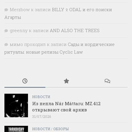
Merzbow
к записи
BILLY ᛟ ODAL и его поиски
Агарты
greenny
к записи
AND ALSO THE TREES
мимо проходил
к записи
Сады и нордические
ритуалы: новые релизы Cyclic Law
НОВОСТИ
Из пепла Nár Máttaru: MZ.412
открывают свой архив
31/07/2026
НОВОСТИ
/
ОБЗОРЫ