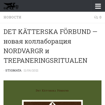
Перейти к содержимому
НОВОСТИ
0
DET KÄTTERSKA FÖRBUND —
новая коллаборация
NORDVARGR и
TREPANERINGSRITUALEN
-
STIGMATA
·
11/06/2021