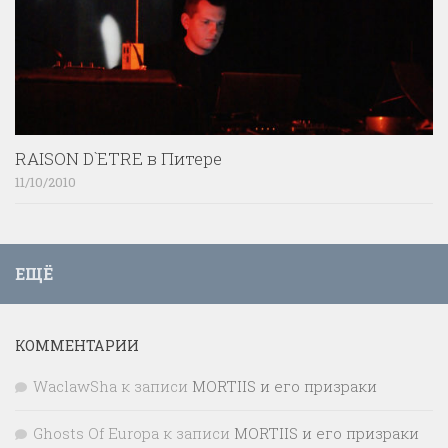
RAISON D`ETRE в Питере
11/10/2010
ЕЩЁ
КОММЕНТАРИИ
WaclawSha
к записи
MORTIIS и его призраки
Ghosts Of Europa
к записи
MORTIIS и его призраки