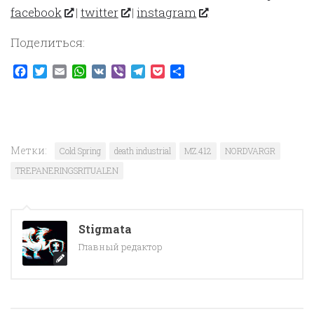
facebook
|
twitter
|
instagram
Поделиться:
Facebook
Twitter
Email
WhatsApp
VK
Viber
Telegram
Pocket
Отправить
Метки:
Cold Spring
death industrial
MZ.412
NORDVARGR
TREPANERINGSRITUALEN
Stigmata
Главный редактор