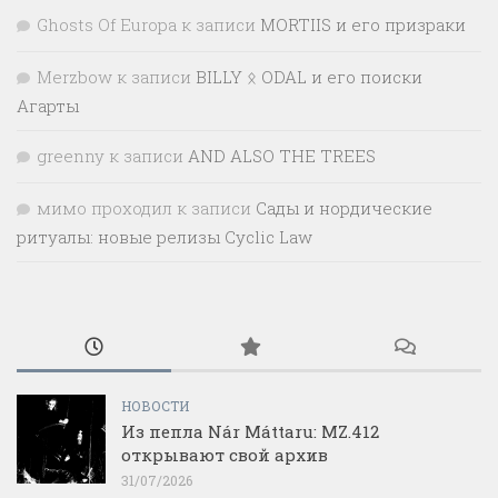
Ghosts Of Europa
к записи
MORTIIS и его призраки
Merzbow
к записи
BILLY ᛟ ODAL и его поиски
Агарты
greenny
к записи
AND ALSO THE TREES
мимо проходил
к записи
Сады и нордические
ритуалы: новые релизы Cyclic Law
НОВОСТИ
Из пепла Nár Máttaru: MZ.412
открывают свой архив
31/07/2026