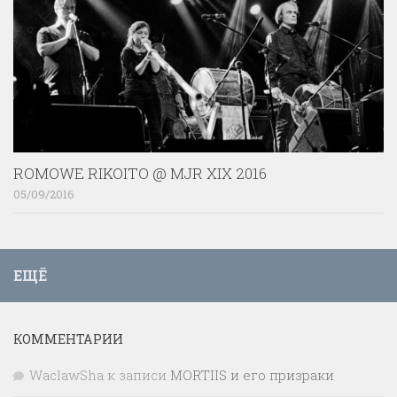
ROMOWE RIKOITO @ MJR XIX 2016
05/09/2016
ЕЩЁ
КОММЕНТАРИИ
WaclawSha
к записи
MORTIIS и его призраки