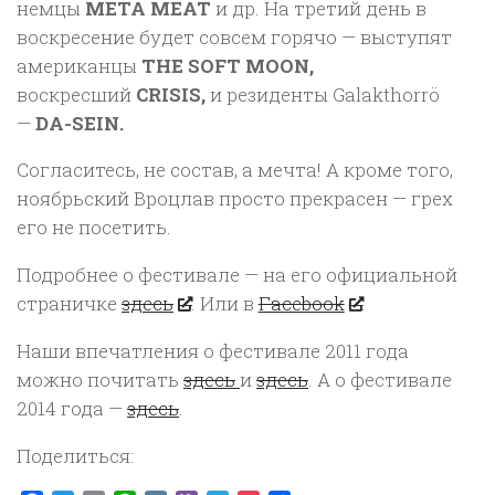
немцы
META MEAT
и др. На третий день в
воскресение будет совсем горячо — выступят
американцы
THE SOFT MOON,
воскресший
CRISIS,
и резиденты Galakthorrö
—
DA-SEIN.
Согласитесь, не состав, а мечта! А кроме того,
ноябрьский Вроцлав просто прекрасен — грех
его не посетить.
Подробнее о фестивале — на его официальной
страничке
здесь
. Или в
Facebook
.
Наши впечатления о фестивале 2011 года
можно почитать
здесь
и
здесь
. А о фестивале
2014 года —
здесь
.
Поделиться: