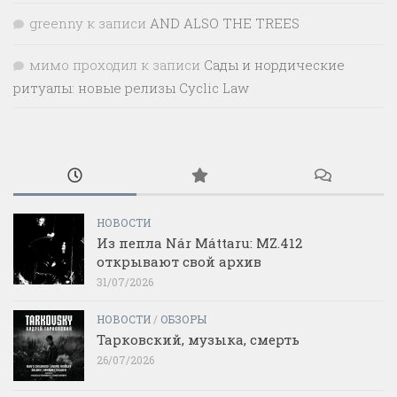
greenny
к записи
AND ALSO THE TREES
мимо проходил
к записи
Сады и нордические
ритуалы: новые релизы Cyclic Law
НОВОСТИ
Из пепла Nár Máttaru: MZ.412
открывают свой архив
31/07/2026
НОВОСТИ
/
ОБЗОРЫ
Тарковский, музыка, смерть
26/07/2026