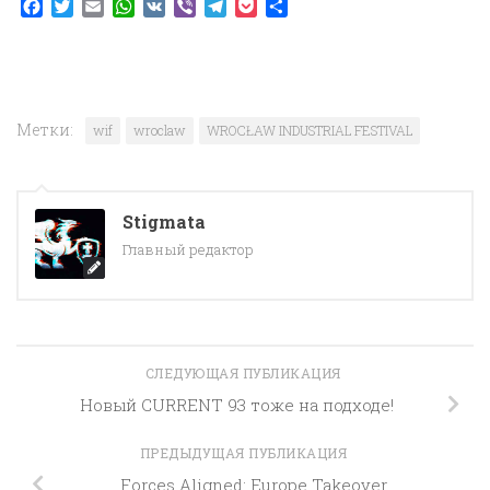
Facebook
Twitter
Email
WhatsApp
VK
Viber
Telegram
Pocket
Отправить
Метки:
wif
wroclaw
WROCŁAW INDUSTRIAL FESTIVAL
Stigmata
Главный редактор
СЛЕДУЮЩАЯ ПУБЛИКАЦИЯ
Новый CURRENT 93 тоже на подходе!
ПРЕДЫДУЩАЯ ПУБЛИКАЦИЯ
Forces Aligned: Europe Takeover