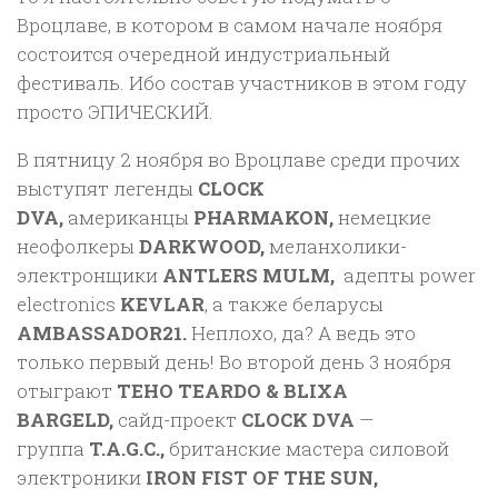
Вроцлаве, в котором в самом начале ноября
состоится очередной индустриальный
фестиваль. Ибо состав участников в этом году
просто ЭПИЧЕСКИЙ.
В пятницу 2 ноября во Вроцлаве среди прочих
выступят легенды
CLOCK
DVA,
американцы
PHARMAKON,
немецкие
неофолкеры
DARKWOOD,
меланхолики-
электронщики
ANTLERS MULM,
адепты power
electronics
KEVLAR
, а также беларусы
AMBASSADOR21.
Неплохо, да? А ведь это
только первый день! Во второй день 3 ноября
отыграют
TEHO TEARDO & BLIXA
BARGELD,
сайд-проект
CLOCK DVA
—
группа
T.A.G.C.,
британские мастера силовой
электроники
IRON FIST OF THE SUN,