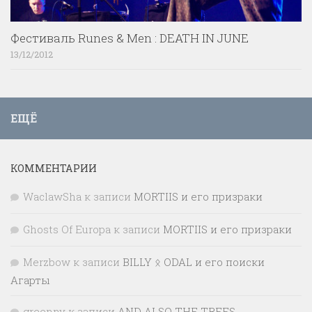
Фестиваль Runes & Men : DEATH IN JUNE
13/12/2012
ЕЩЁ
КОММЕНТАРИИ
WaclawSha
к записи
MORTIIS и его призраки
Ghosts Of Europa
к записи
MORTIIS и его призраки
Merzbow
к записи
BILLY ᛟ ODAL и его поиски
Агарты
greenny
к записи
AND ALSO THE TREES