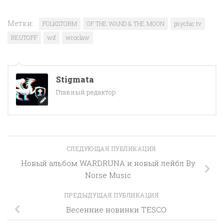
Метки:
FOLKSTORM
OF THE WAND & THE MOON
psychic tv
REUTOFF
wif
wroclaw
Stigmata
Главный редактор
СЛЕДУЮЩАЯ ПУБЛИКАЦИЯ
Новый альбом WARDRUNA и новый лейбл By
Norse Music
ПРЕДЫДУЩАЯ ПУБЛИКАЦИЯ
Весенние новинки TESCO