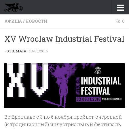
Перейти к содержимому
АФИША
/
НОВОСТИ
0
XV Wroclaw Industrial Festival
-
STIGMATA
·
18/05/2016
Во Вроцлаве с 3 по 6 ноября пройдет очередной
(и традиционный) индустриальный фестиваль.