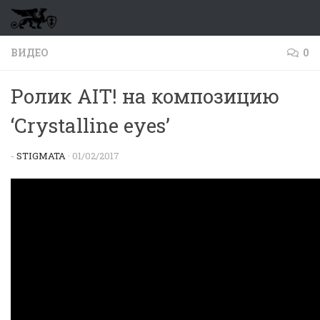
Перейти к содержимому
ВИДЕО
0
Ролик AIT! на композицию
‘Crystalline eyes’
-
STIGMATA
·
01/02/2017