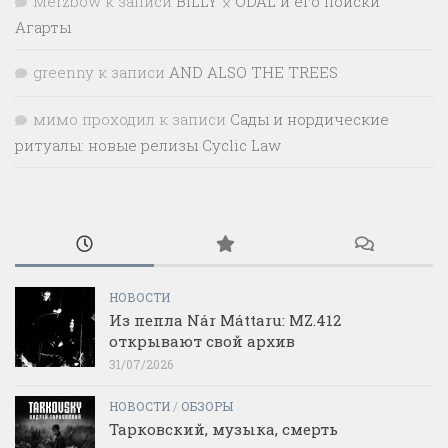
Merzbow
к записи
BILLY ᛟ ODAL и его поиски
Агарты
greenny
к записи
AND ALSO THE TREES
мимо проходил
к записи
Сады и нордические
ритуалы: новые релизы Cyclic Law
НОВОСТИ
Из пепла Nár Máttaru: MZ.412
открывают свой архив
31/07/2026
НОВОСТИ
/
ОБЗОРЫ
Тарковский, музыка, смерть