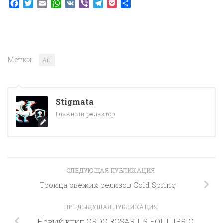
Facebook
Twitter
Email
WhatsApp
VK
Viber
Telegram
Pocket
Отправить
Метки:
Ait!
Stigmata
Главный редактор
СЛЕДУЮЩАЯ ПУБЛИКАЦИЯ
Троица свежих релизов Cold Spring
ПРЕДЫДУЩАЯ ПУБЛИКАЦИЯ
Новый клип ORDO ROSARIUS EQUILIBRIO