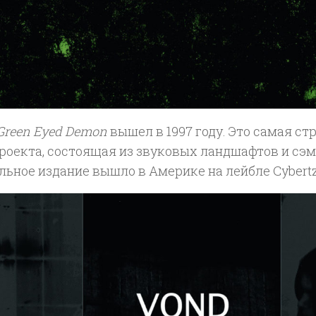
Green Eyed Demon
вышел в 1997 году. Это самая ст
роекта, состоящая из звуковых ландшафтов и сэм
ьное издание вышло в Америке на лейбле Cybertz