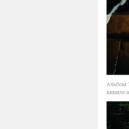
Альбом
виниле н