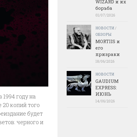
WIZARD и их
борьба
01/07/2026
НОВОСТИ
/
ОБЗОРЫ
MORTIIS и
его
призраки
18/06/2026
НОВОСТИ
GAUDIUM
EXPRESS:
ИЮНЬ
 1994 году на
14/06/2026
е 20 копий того
реиздание будет
ветов: черного и