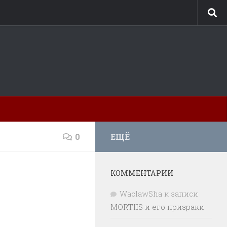
0
ЕЩЁ
КОММЕНТАРИИ
WaclawSha
к записи
MORTIIS и его призраки