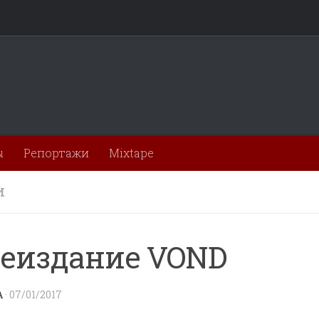
ы
Репортажи
Mixtape
И
еиздание VOND
A
·
07/01/2017