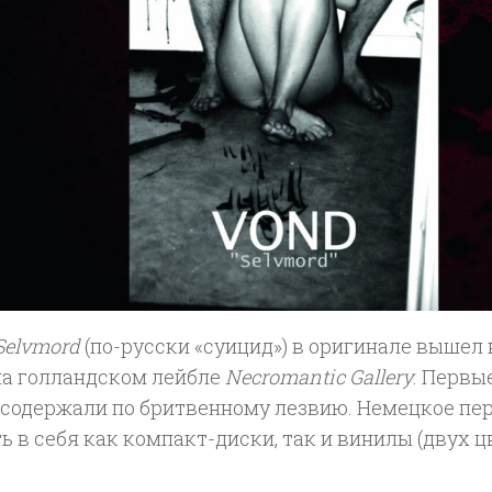
Selvmord
(по-русски «суицид») в оригинале вышел в
на голландском лейбле
Necromantic Gallery
. Первы
 содержали по бритвенному лезвию. Немецкое пе
 в себя как компакт-диски, так и винилы (двух ц