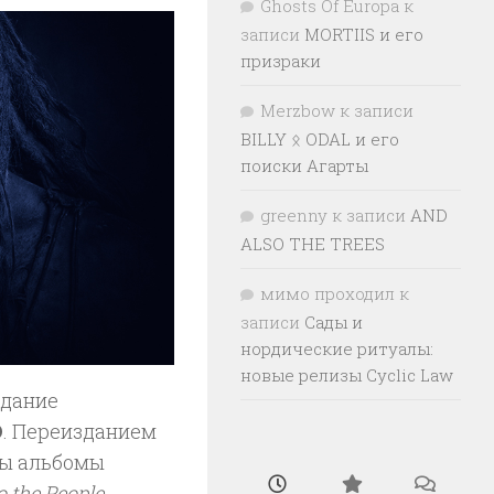
Ghosts Of Europa
к
записи
MORTIIS и его
призраки
Merzbow
к записи
BILLY ᛟ ODAL и его
поиски Агарты
greenny
к записи
AND
ALSO THE TREES
мимо проходил
к
записи
Сады и
нордические ритуалы:
новые релизы Cyclic Law
здание
D
. Переизданием
ны альбомы
o the People
.