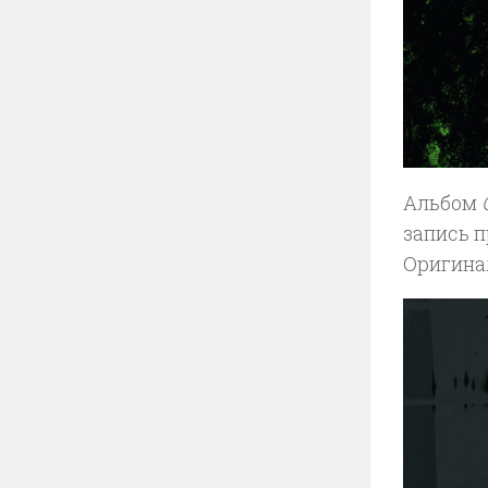
Альбом
запись п
Оригинал