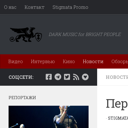
О нас
Контакт
Stigmata Promo
Перейти к содержимому
DARK MUSIC for BRIGHT PEOPLE
Видео
Интервью
Кино
Новости
Обзор
СОЦСЕТИ:
НОВОСТ
РЕПОРТАЖИ
Пер
-
STIGMAT