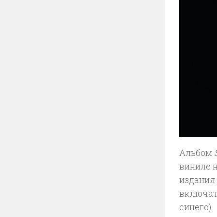
Альбом
виниле 
издания
включать
синего).