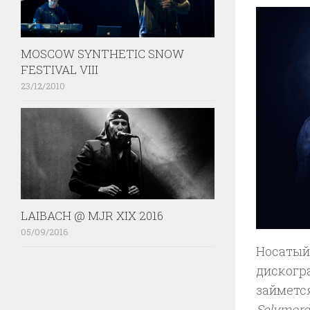
MOSCOW SYNTHETIC SNOW
FESTIVAL VIII
23/12/2010
LAIBACH @ MJR XIX 2016
05/09/2016
Носатый
дискогр
займетс
Selvmor