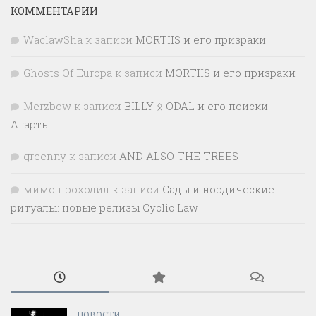
КОММЕНТАРИИ
WaclawSha
к записи
MORTIIS и его призраки
Ghosts Of Europa
к записи
MORTIIS и его призраки
Merzbow
к записи
BILLY ᛟ ODAL и его поиски
Агарты
greenny
к записи
AND ALSO THE TREES
мимо проходил
к записи
Сады и нордические
ритуалы: новые релизы Cyclic Law
НОВОСТИ