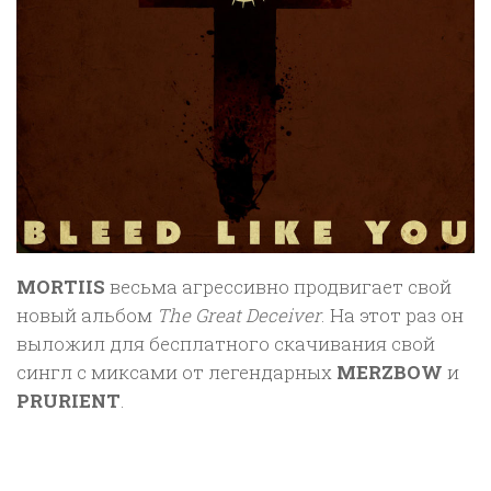
MORTIIS
весьма агрессивно продвигает свой
новый альбом
The Great Deceiver
. На этот раз он
выложил для бесплатного скачивания свой
сингл с миксами от легендарных
MERZBOW
и
PRURIENT
.