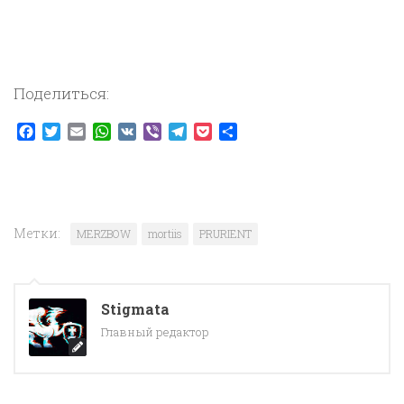
Поделиться:
Facebook
Twitter
Email
WhatsApp
VK
Viber
Telegram
Pocket
Отправить
Метки:
MERZBOW
mortiis
PRURIENT
Stigmata
Главный редактор