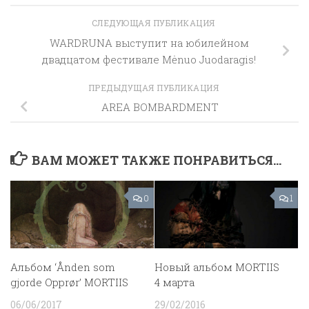
СЛЕДУЮЩАЯ ПУБЛИКАЦИЯ
WARDRUNA выступит на юбилейном
двадцатом фестивале Mėnuo Juodaragis!
ПРЕДЫДУЩАЯ ПУБЛИКАЦИЯ
AREA BOMBARDMENT
ВАМ МОЖЕТ ТАКЖЕ ПОНРАВИТЬСЯ...
0
1
Альбом ‘Ånden som
Новый альбом MORTIIS
gjorde Opprør’ MORTIIS
4 марта
06/06/2017
29/02/2016