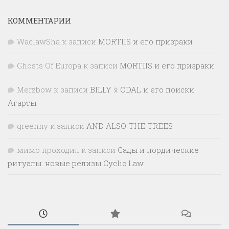
КОММЕНТАРИИ
WaclawSha
к записи
MORTIIS и его призраки
Ghosts Of Europa
к записи
MORTIIS и его призраки
Merzbow
к записи
BILLY ᛟ ODAL и его поиски
Агарты
greenny
к записи
AND ALSO THE TREES
мимо проходил
к записи
Сады и нордические
ритуалы: новые релизы Cyclic Law