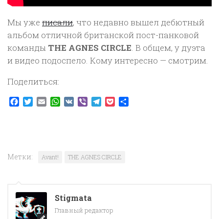
Мы уже
писали
, что недавно вышел дебютный
альбом отличной британской пост-панковой
команды
THE AGNES CIRCLE
. В общем, у дуэта
и видео подоспело. Кому интересно — смотрим.
Поделиться:
Facebook
Twitter
Email
WhatsApp
VK
Viber
Telegram
Pocket
Отправить
Метки:
Avant!
THE AGNES CIRCLE
Stigmata
Главный редактор