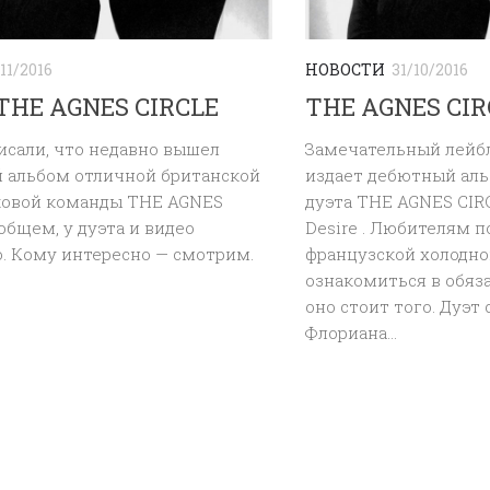
/11/2016
НОВОСТИ
31/10/2016
THE AGNES CIRCLE
THE AGNES CIR
исали, что недавно вышел
Замечательный лейбл 
 альбом отличной британской
издает дебютный аль
ковой команды THE AGNES
дуэта THE AGNES CIR
 общем, у дуэта и видео
Desire . Любителям п
. Кому интересно — смотрим.
французской холодно
ознакомиться в обяз
оно стоит того. Дуэт 
Флориана...