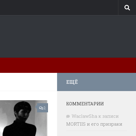
ЕЩЁ
КОММЕНТАРИИ
2
WaclawSha
к записи
MORTIIS и его призраки