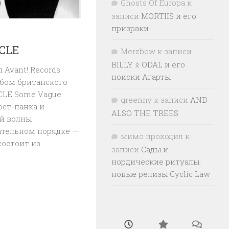
Ghosts Of Europa
к
записи
MORTIIS и его
призраки
CLE
Merzbow
к записи
BILLY ᛟ ODAL и его
Avant! Records
поиски Агарты
бом британского
CLE Some Vague
greenny
к записи
AND
ост-панка и
ALSO THE TREES
й волны
ательном порядке —
мимо проходил
к
состоит из
записи
Сады и
нордические ритуалы:
новые релизы Cyclic Law