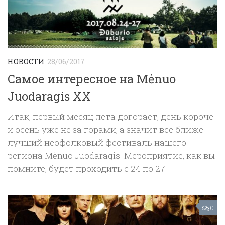
НОВОСТИ
28/06/2017
Самое интересное на Mėnuo
Juodaragis XX
Итак, первый месяц лета догорает, день короче
и осень уже не за горами, а значит все ближе
лучший неофолковый фестиваль нашего
региона Mėnuo Juodaragis. Мероприятие, как вы
помните, будет проходить с 24 по 27...
0