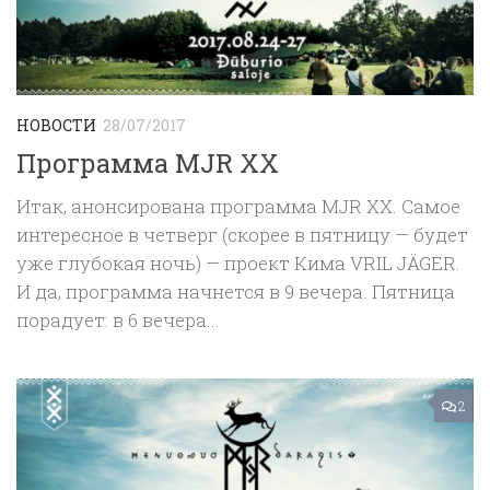
НОВОСТИ
28/07/2017
Программа MJR XX
Итак, анонсирована программа MJR XX. Самое
интересное в четверг (скорее в пятницу — будет
уже глубокая ночь) — проект Кима VRIL JÄGER.
И да, программа начнется в 9 вечера. Пятница
порадует: в 6 вечера...
2