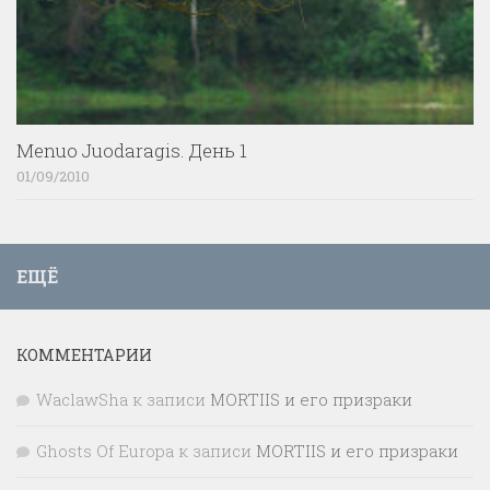
Menuo Juodaragis. День 1
01/09/2010
ЕЩЁ
КОММЕНТАРИИ
WaclawSha
к записи
MORTIIS и его призраки
Ghosts Of Europa
к записи
MORTIIS и его призраки