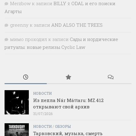
Merzbow
к записи
BILLY ᛟ ODAL и его поиски
Агарты
greenny
к записи
AND ALSO THE TREES
мимо проходил
к записи
Сады и нордические
ритуалы: новые релизы Cyclic Law
НОВОСТИ
Из пепла Nár Máttaru: MZ.412
открывают свой архив
31/07/2026
НОВОСТИ
/
ОБЗОРЫ
Тарковский, музыка, смерть