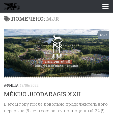
Перейти к содержимому
ПОМЕЧЕНО:
MJR
24
АФИША
19/06/2022
MĖNUO JUODARAGIS XXII
В этом году после довольно продолжительного
перерыва (5 лет!) состоится полноценный 22 (!)