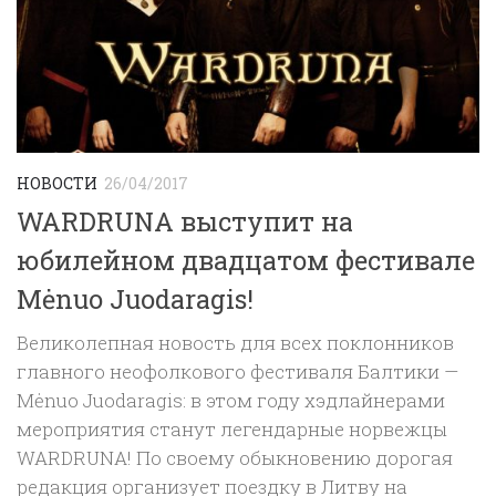
НОВОСТИ
26/04/2017
WARDRUNA выступит на
юбилейном двадцатом фестивале
Mėnuo Juodaragis!
Великолепная новость для всех поклонников
главного неофолкового фестиваля Балтики —
Mėnuo Juodaragis: в этом году хэдлайнерами
мероприятия станут легендарные норвежцы
WARDRUNA! По своему обыкновению дорогая
редакция организует поездку в Литву на