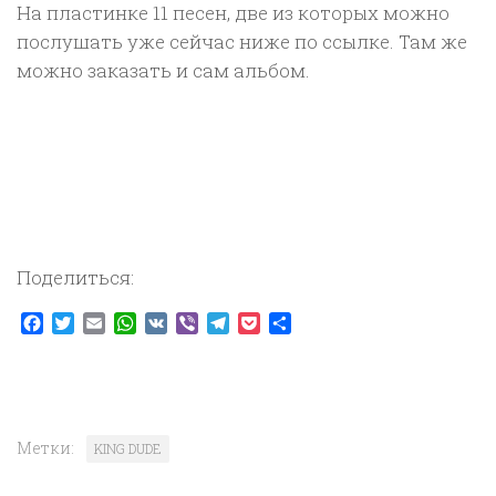
На пластинке 11 песен, две из которых можно
послушать уже сейчас ниже по ссылке. Там же
можно заказать и сам альбом.
Поделиться:
Facebook
Twitter
Email
WhatsApp
VK
Viber
Telegram
Pocket
Отправить
Метки:
KING DUDE