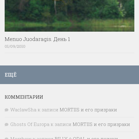
Menuo Juodaragis. День 1
01/09/2010
ЕЩЁ
КОММЕНТАРИИ
WaclawSha
к записи
MORTIIS и его призраки
Ghosts Of Europa
к записи
MORTIIS и его призраки
Merzbow
к записи
BILLY ᛟ ODAL и его поиски