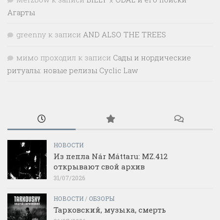
Агарты
greenny
к записи
AND ALSO THE TREES
мимо проходил
к записи
Сады и нордические
ритуалы: новые релизы Cyclic Law
НОВОСТИ
Из пепла Nár Máttaru: MZ.412
открывают свой архив
31/07/2026
НОВОСТИ
/
ОБЗОРЫ
Тарковский, музыка, смерть