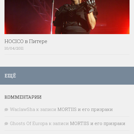
HOCICO в Питере
10/04/2011
ЕЩЁ
КОММЕНТАРИИ
WaclawSha
к записи
MORTIIS и его призраки
Ghosts Of Europa
к записи
MORTIIS и его призраки