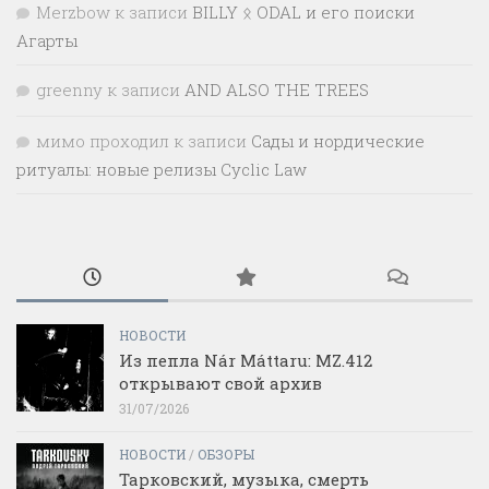
Merzbow
к записи
BILLY ᛟ ODAL и его поиски
Агарты
greenny
к записи
AND ALSO THE TREES
мимо проходил
к записи
Сады и нордические
ритуалы: новые релизы Cyclic Law
НОВОСТИ
Из пепла Nár Máttaru: MZ.412
открывают свой архив
31/07/2026
НОВОСТИ
/
ОБЗОРЫ
Тарковский, музыка, смерть